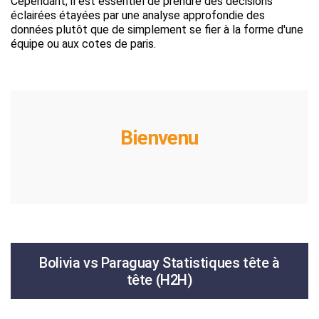
Cependant, il est essentiel de prendre des décisions
éclairées étayées par une analyse approfondie des
données plutôt que de simplement se fier à la forme d'une
équipe ou aux cotes de paris.
Bienvenu
Bolivia vs Paraguay Statistiques tête à
tête (H2H)