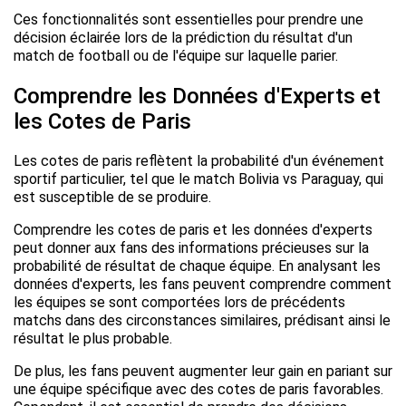
Ces fonctionnalités sont essentielles pour prendre une
décision éclairée lors de la prédiction du résultat d'un
match de football ou de l'équipe sur laquelle parier.
Comprendre les Données d'Experts et
les Cotes de Paris
Les cotes de paris reflètent la probabilité d'un événement
sportif particulier, tel que le match Bolivia vs Paraguay, qui
est susceptible de se produire.
Comprendre les cotes de paris et les données d'experts
peut donner aux fans des informations précieuses sur la
probabilité de résultat de chaque équipe. En analysant les
données d'experts, les fans peuvent comprendre comment
les équipes se sont comportées lors de précédents
matchs dans des circonstances similaires, prédisant ainsi le
résultat le plus probable.
De plus, les fans peuvent augmenter leur gain en pariant sur
une équipe spécifique avec des cotes de paris favorables.