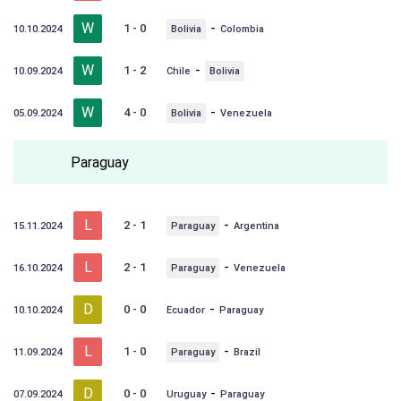
W
-
1 - 0
10.10.2024
Bolivia
Colombia
W
-
1 - 2
10.09.2024
Chile
Bolivia
W
-
4 - 0
05.09.2024
Bolivia
Venezuela
Paraguay
L
-
2 - 1
15.11.2024
Paraguay
Argentina
L
-
2 - 1
16.10.2024
Paraguay
Venezuela
D
-
0 - 0
10.10.2024
Ecuador
Paraguay
L
-
1 - 0
11.09.2024
Paraguay
Brazil
D
-
0 - 0
07.09.2024
Uruguay
Paraguay