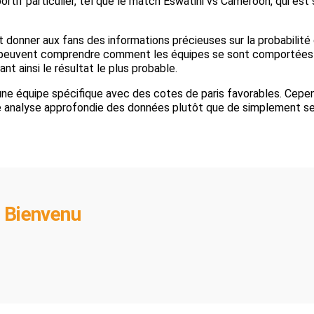
ortif particulier, tel que le match Eswatini vs Cameroon, qui est
donner aux fans des informations précieuses sur la probabilité 
ns peuvent comprendre comment les équipes se sont comportées 
t ainsi le résultat le plus probable.
une équipe spécifique avec des cotes de paris favorables. Cepend
e analyse approfondie des données plutôt que de simplement se f
Bienvenu