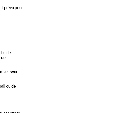
st prévu pour
tchs de
ctes,
tiles pour
ball ou de