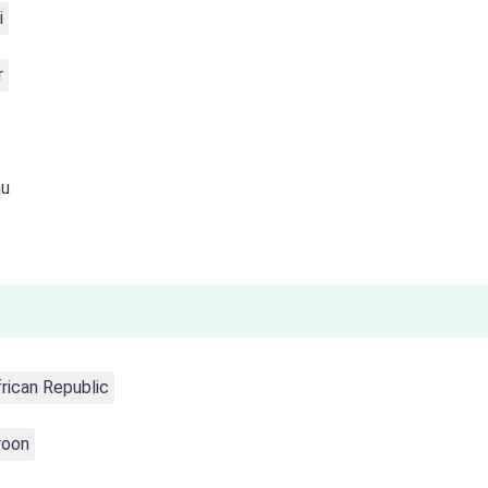
i
r
au
frican Republic
roon