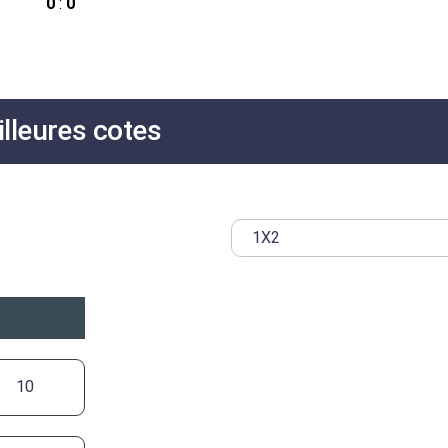
0
:
0
lleures cotes
1X2
10