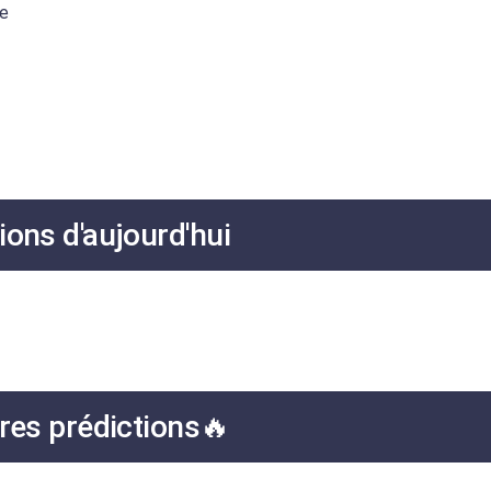
e
ions d'aujourd'hui
res prédictions🔥