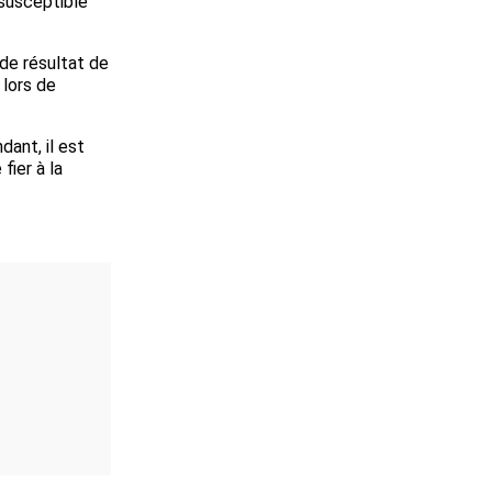
 susceptible
de résultat de
lors de
ant, il est
ier à la