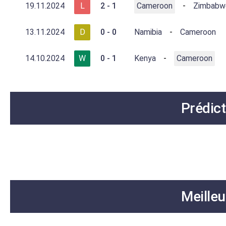
19.11.2024
L
2 - 1
Cameroon
-
Zimbabw
13.11.2024
D
0 - 0
Namibia
-
Cameroon
14.10.2024
W
0 - 1
Kenya
-
Cameroon
Prédict
Meilleu