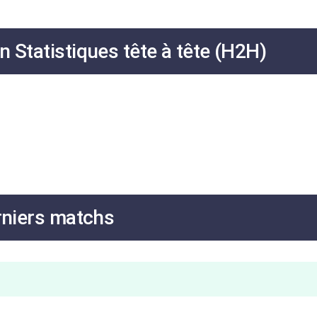
 Statistiques tête à tête (H2H)
rniers matchs