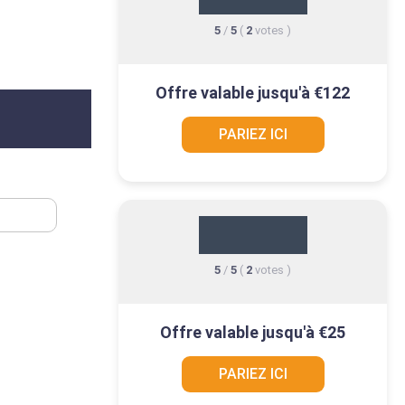
5
/
5
(
2
votes
)
Offre valable jusqu'à €122
PARIEZ ICI
5
/
5
(
2
votes
)
Offre valable jusqu'à €25
PARIEZ ICI