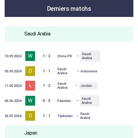
Derniers matchs
Saudi Arabia
Saudi
W
-
1 - 2
10.09.2024
China PR
Arabia
Saudi
D
-
1 - 1
05.09.2024
Indonesia
Arabia
Saudi
L
-
1 - 2
11.06.2024
Jordan
Arabia
Saudi
W
-
0 - 3
06.06.2024
Pakistan
Arabia
Saudi
D
-
1 - 1
26.03.2024
Tajikistan
Arabia
Japan