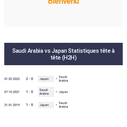
Bienvenu
Saudi Arabia vs Japan Statistiques tête à
tête (H2H)
Saudi
-
2 - 0
01.02.2022
Japan
Arabia
Saudi
-
1 - 0
07.10.2021
Japan
Arabia
Saudi
-
1 - 0
21.01.2019
Japan
Arabia