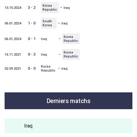
Korea
-
3 - 2
15.10.2024
Iraq
Republic
South
-
1 - 0
06.01.2024
Iraq
Korea
Korea
-
0 - 1
06.01.2024
Iraq
Republic
Korea
-
0 - 3
16.11.2021
Iraq
Republic
Korea
-
0 - 0
02.09.2021
Iraq
Republic
Derniers matchs
Iraq