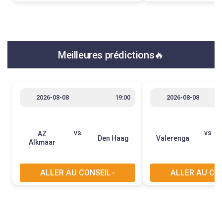
Meilleures prédictions🔥
2026-08-08
19:00
2026-08-08
vs
vs
AZ
Den Haag
Valerenga
Alkmaar
ALLER AU CONSEIL
ALLER AU CO