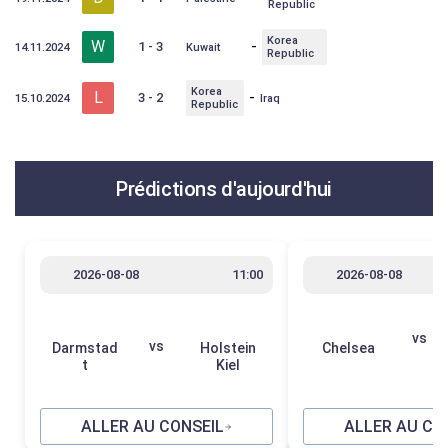
Republic
Korea
W
-
1 - 3
14.11.2024
Kuwait
Republic
Korea
L
-
3 - 2
15.10.2024
Iraq
Republic
Prédictions d'aujourd'hui
2026-08-08
11:00
2026-08-08
vs
vs
Darmstad
Holstein
Chelsea
t
Kiel
ALLER AU CONSEIL
ALLER AU CO