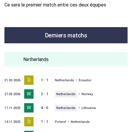
Ce sera le premier match entre ces deux équipes
Derniers matchs
Netherlands
D
-
1 - 1
31.03.2026
Netherlands
Ecuador
W
-
2 - 1
27.03.2026
Netherlands
Norway
W
-
4 - 0
17.11.2025
Netherlands
Lithuania
D
-
1 - 1
14.11.2025
Poland
Netherlands