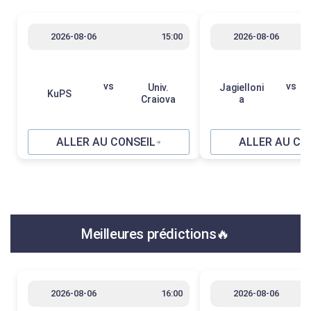
2026-08-06
15:00
2026-08-06
vs
vs
Univ.
Jagielloni
KuPS
Craiova
a
ALLER AU CONSEIL
ALLER AU CO
Meilleures prédictions🔥
2026-08-06
16:00
2026-08-06