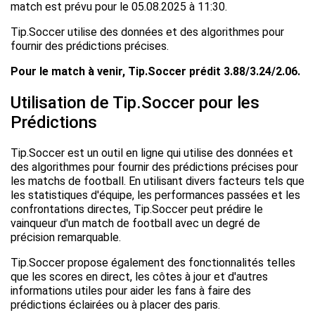
match est prévu pour le 05.08.2025 à 11:30.
Tip.Soccer utilise des données et des algorithmes pour
fournir des prédictions précises.
Pour le match à venir, Tip.Soccer prédit 3.88/3.24/2.06.
Utilisation de Tip.Soccer pour les
Prédictions
Tip.Soccer est un outil en ligne qui utilise des données et
des algorithmes pour fournir des prédictions précises pour
les matchs de football. En utilisant divers facteurs tels que
les statistiques d'équipe, les performances passées et les
confrontations directes, Tip.Soccer peut prédire le
vainqueur d'un match de football avec un degré de
précision remarquable.
Tip.Soccer propose également des fonctionnalités telles
que les scores en direct, les côtes à jour et d'autres
informations utiles pour aider les fans à faire des
prédictions éclairées ou à placer des paris.