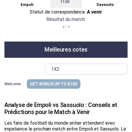
11:30
Empoli
Sassuolo
Statut de correspondance:
A venir
Résultat du match:
-
:
-
Meilleures cotes
1X2
Welcome
GET BONUS UP TO €100
Analyse de Empoli vs Sassuolo : Conseils et
Prédictions pour le Match à Venir
Les fans de football du monde entier attendent avec
impatience le prochain match entre Empoli et Sassuolo. Le