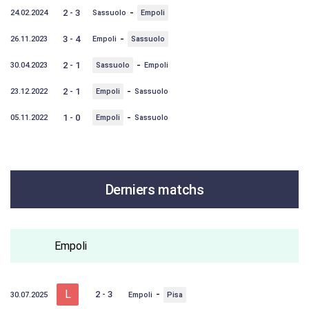
-
2 - 3
24.02.2024
Sassuolo
Empoli
-
3 - 4
26.11.2023
Empoli
Sassuolo
-
2 - 1
30.04.2023
Sassuolo
Empoli
-
2 - 1
23.12.2022
Empoli
Sassuolo
-
1 - 0
05.11.2022
Empoli
Sassuolo
Derniers matchs
Empoli
L
-
2 - 3
30.07.2025
Empoli
Pisa