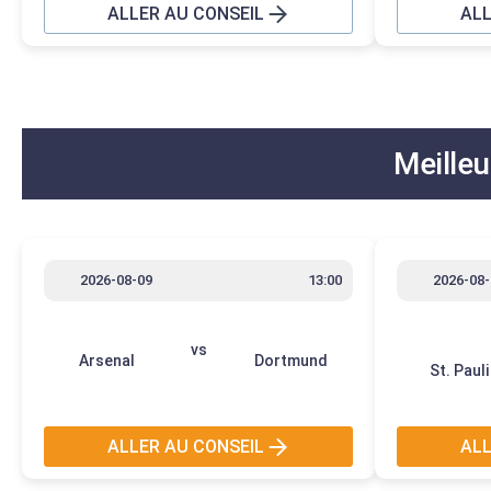
ALLER AU CONSEIL
ALL
Meilleu
2026-08-09
13:00
2026-08
vs
Arsenal
Dortmund
St. Pauli
ALLER AU CONSEIL
ALL