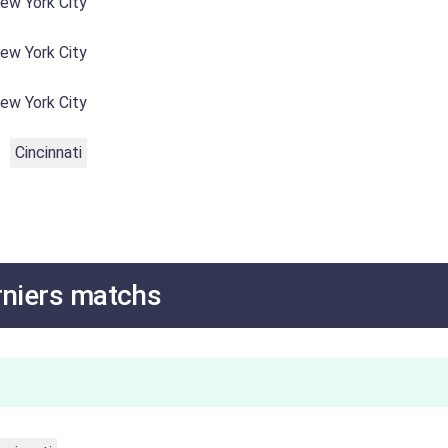
ew York City
ew York City
ew York City
Cincinnati
rniers matchs