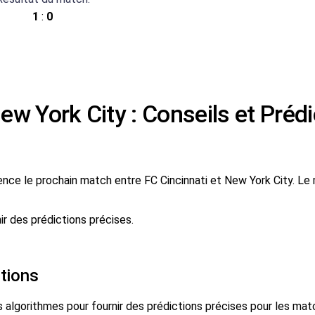
1
:
0
ew York City : Conseils et Préd
nce le prochain match entre FC Cincinnati et New York City. Le
ir des prédictions précises.
ctions
es algorithmes pour fournir des prédictions précises pour les ma