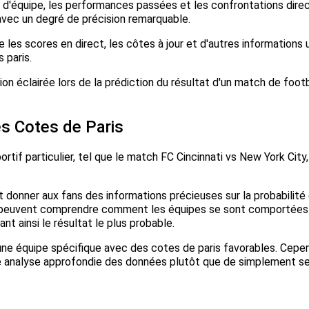
ues d'équipe, les performances passées et les confrontations dire
avec un degré de précision remarquable.
es scores en direct, les côtes à jour et d'autres informations u
 paris.
on éclairée lors de la prédiction du résultat d'un match de foot
s Cotes de Paris
rtif particulier, tel que le match FC Cincinnati vs New York City,
donner aux fans des informations précieuses sur la probabilité 
ns peuvent comprendre comment les équipes se sont comportées 
t ainsi le résultat le plus probable.
une équipe spécifique avec des cotes de paris favorables. Cepend
e analyse approfondie des données plutôt que de simplement se f