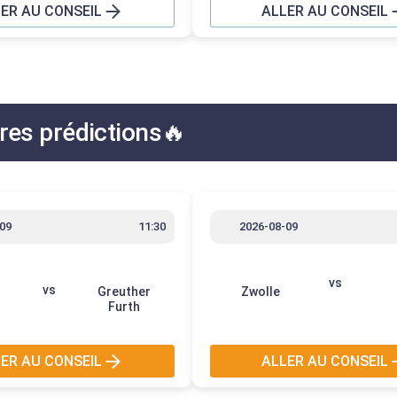
ER AU CONSEIL
ALLER AU CONSEIL
res prédictions🔥
-09
11:30
2026-08-09
vs
vs
Greuther
Zwolle
Furth
ER AU CONSEIL
ALLER AU CONSEIL