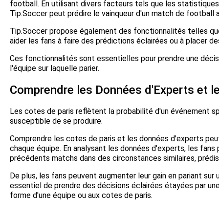
football. En utilisant divers facteurs tels que les statistiq
Tip.Soccer peut prédire le vainqueur d'un match de football 
Tip.Soccer propose également des fonctionnalités telles que l
aider les fans à faire des prédictions éclairées ou à placer des
Ces fonctionnalités sont essentielles pour prendre une décisi
l'équipe sur laquelle parier.
Comprendre les Données d'Experts et le
Les cotes de paris reflètent la probabilité d'un événement spo
susceptible de se produire.
Comprendre les cotes de paris et les données d'experts peut 
chaque équipe. En analysant les données d'experts, les fa
précédents matchs dans des circonstances similaires, prédisan
De plus, les fans peuvent augmenter leur gain en pariant sur 
essentiel de prendre des décisions éclairées étayées par un
forme d'une équipe ou aux cotes de paris.