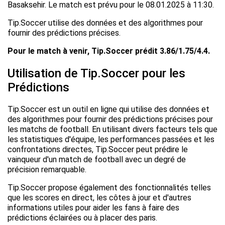
Basaksehir. Le match est prévu pour le 08.01.2025 à 11:30.
Tip.Soccer utilise des données et des algorithmes pour
fournir des prédictions précises.
Pour le match à venir, Tip.Soccer prédit 3.86/1.75/4.4.
Utilisation de Tip.Soccer pour les
Prédictions
Tip.Soccer est un outil en ligne qui utilise des données et
des algorithmes pour fournir des prédictions précises pour
les matchs de football. En utilisant divers facteurs tels que
les statistiques d'équipe, les performances passées et les
confrontations directes, Tip.Soccer peut prédire le
vainqueur d'un match de football avec un degré de
précision remarquable.
Tip.Soccer propose également des fonctionnalités telles
que les scores en direct, les côtes à jour et d'autres
informations utiles pour aider les fans à faire des
prédictions éclairées ou à placer des paris.