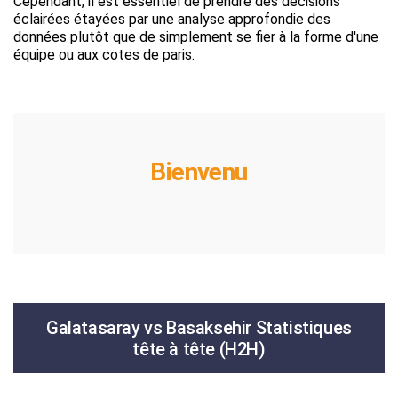
Cependant, il est essentiel de prendre des décisions
éclairées étayées par une analyse approfondie des
données plutôt que de simplement se fier à la forme d'une
équipe ou aux cotes de paris.
Bienvenu
Galatasaray vs Basaksehir Statistiques
tête à tête (H2H)