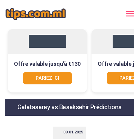
Offre valable jusqu'à €130
Offre valable ju
PARIEZ ICI
PARIEZ I
Galatasaray vs Basaksehir Prédictions
08.01.2025