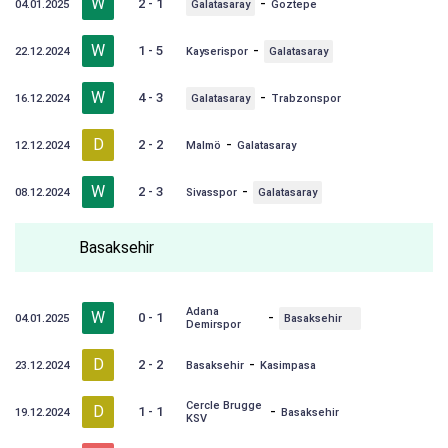
W
-
2 - 1
04.01.2025
Galatasaray
Goztepe
W
-
1 - 5
22.12.2024
Kayserispor
Galatasaray
W
-
4 - 3
16.12.2024
Galatasaray
Trabzonspor
D
-
2 - 2
12.12.2024
Malmö
Galatasaray
W
-
2 - 3
08.12.2024
Sivasspor
Galatasaray
Basaksehir
Adana
W
-
0 - 1
04.01.2025
Basaksehir
Demirspor
D
-
2 - 2
23.12.2024
Basaksehir
Kasimpasa
Cercle Brugge
D
-
1 - 1
19.12.2024
Basaksehir
KSV