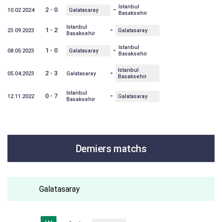
Istanbul
-
2 - 0
10.02.2024
Galatasaray
Basaksehir
Istanbul
-
1 - 2
23.09.2023
Galatasaray
Basaksehir
Istanbul
-
1 - 0
08.05.2023
Galatasaray
Basaksehir
Istanbul
-
2 - 3
05.04.2023
Galatasaray
Basaksehir
Istanbul
-
0 - 7
12.11.2022
Galatasaray
Basaksehir
Derniers matchs
Galatasaray