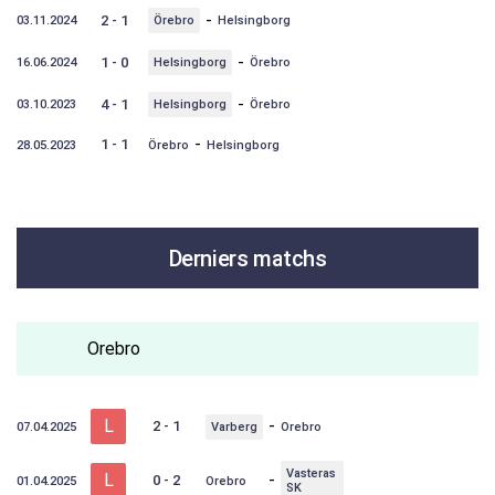
-
2 - 1
03.11.2024
Örebro
Helsingborg
-
1 - 0
16.06.2024
Helsingborg
Örebro
-
4 - 1
03.10.2023
Helsingborg
Örebro
-
1 - 1
28.05.2023
Örebro
Helsingborg
Derniers matchs
Orebro
L
-
2 - 1
07.04.2025
Varberg
Orebro
Vasteras
L
-
0 - 2
01.04.2025
Orebro
SK