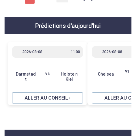
Prédictions d'aujourd'hui
2026-08-08
11:00
2026-08-08
vs
vs
Darmstad
Holstein
Chelsea
t
Kiel
ALLER AU CONSEIL
ALLER AU CO