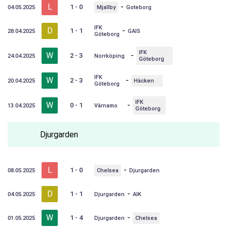
L
-
1 - 0
04.05.2025
Mjallby
Goteborg
IFK
D
-
1 - 1
28.04.2025
GAIS
Göteborg
IFK
W
-
2 - 3
24.04.2025
Norrköping
Göteborg
IFK
W
-
2 - 3
20.04.2025
Häcken
Göteborg
IFK
W
-
0 - 1
13.04.2025
Värnamo
Göteborg
Djurgarden
L
-
1 - 0
08.05.2025
Chelsea
Djurgarden
D
-
1 - 1
04.05.2025
Djurgarden
AIK
W
-
1 - 4
01.05.2025
Djurgarden
Chelsea