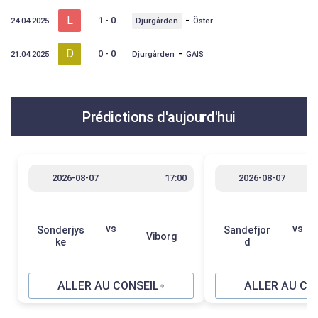
L
-
1 - 0
24.04.2025
Djurgården
Öster
D
-
0 - 0
21.04.2025
Djurgården
GAIS
Prédictions d'aujourd'hui
2026-08-07
17:00
2026-08-07
vs
vs
Sonderjys
Sandefjor
Viborg
ke
d
ALLER AU CONSEIL
ALLER AU CO