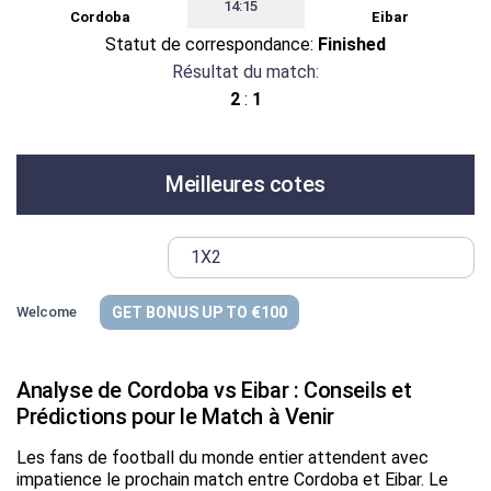
14:15
Cordoba
Eibar
Statut de correspondance:
Finished
Résultat du match:
2
:
1
Meilleures cotes
1X2
Welcome
GET BONUS UP TO €100
Analyse de Cordoba vs Eibar : Conseils et
Prédictions pour le Match à Venir
Les fans de football du monde entier attendent avec
impatience le prochain match entre Cordoba et Eibar. Le