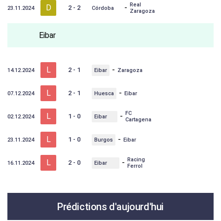
Real
D
-
2 - 2
23.11.2024
Córdoba
Zaragoza
Eibar
L
-
2 - 1
14.12.2024
Eibar
Zaragoza
L
-
2 - 1
07.12.2024
Huesca
Eibar
FC
L
-
1 - 0
02.12.2024
Eibar
Cartagena
L
-
1 - 0
23.11.2024
Burgos
Eibar
Racing
L
-
2 - 0
16.11.2024
Eibar
Ferrol
Prédictions d'aujourd'hui