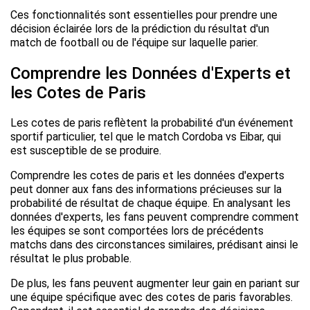
Ces fonctionnalités sont essentielles pour prendre une
décision éclairée lors de la prédiction du résultat d'un
match de football ou de l'équipe sur laquelle parier.
Comprendre les Données d'Experts et
les Cotes de Paris
Les cotes de paris reflètent la probabilité d'un événement
sportif particulier, tel que le match Cordoba vs Eibar, qui
est susceptible de se produire.
Comprendre les cotes de paris et les données d'experts
peut donner aux fans des informations précieuses sur la
probabilité de résultat de chaque équipe. En analysant les
données d'experts, les fans peuvent comprendre comment
les équipes se sont comportées lors de précédents
matchs dans des circonstances similaires, prédisant ainsi le
résultat le plus probable.
De plus, les fans peuvent augmenter leur gain en pariant sur
une équipe spécifique avec des cotes de paris favorables.