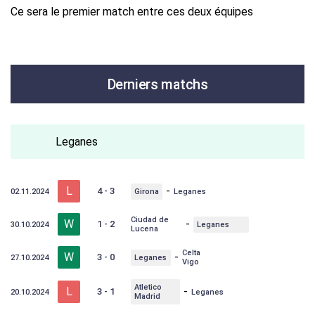
Ce sera le premier match entre ces deux équipes
Derniers matchs
Leganes
L
-
4 - 3
02.11.2024
Girona
Leganes
Ciudad de
W
-
1 - 2
30.10.2024
Leganes
Lucena
Celta
W
-
3 - 0
27.10.2024
Leganes
Vigo
Atletico
L
-
3 - 1
20.10.2024
Leganes
Madrid