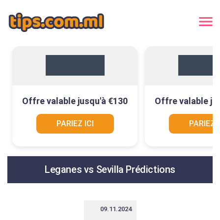
Offre valable jusqu'à €130
Offre valable ju
PARIEZ ICI
PARIEZ I
Leganes vs Sevilla Prédictions
09.11.2024