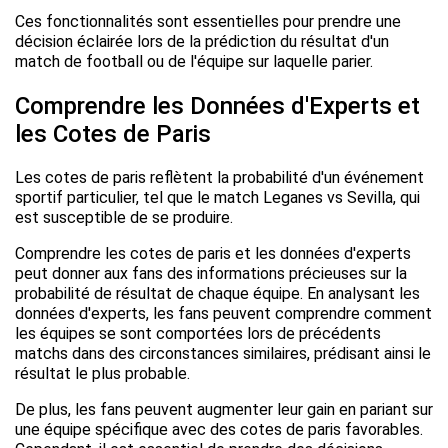
Ces fonctionnalités sont essentielles pour prendre une
décision éclairée lors de la prédiction du résultat d'un
match de football ou de l'équipe sur laquelle parier.
Comprendre les Données d'Experts et
les Cotes de Paris
Les cotes de paris reflètent la probabilité d'un événement
sportif particulier, tel que le match Leganes vs Sevilla, qui
est susceptible de se produire.
Comprendre les cotes de paris et les données d'experts
peut donner aux fans des informations précieuses sur la
probabilité de résultat de chaque équipe. En analysant les
données d'experts, les fans peuvent comprendre comment
les équipes se sont comportées lors de précédents
matchs dans des circonstances similaires, prédisant ainsi le
résultat le plus probable.
De plus, les fans peuvent augmenter leur gain en pariant sur
une équipe spécifique avec des cotes de paris favorables.