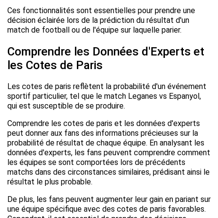
Ces fonctionnalités sont essentielles pour prendre une
décision éclairée lors de la prédiction du résultat d'un
match de football ou de l'équipe sur laquelle parier.
Comprendre les Données d'Experts et
les Cotes de Paris
Les cotes de paris reflètent la probabilité d'un événement
sportif particulier, tel que le match Leganes vs Espanyol,
qui est susceptible de se produire.
Comprendre les cotes de paris et les données d'experts
peut donner aux fans des informations précieuses sur la
probabilité de résultat de chaque équipe. En analysant les
données d'experts, les fans peuvent comprendre comment
les équipes se sont comportées lors de précédents
matchs dans des circonstances similaires, prédisant ainsi le
résultat le plus probable.
De plus, les fans peuvent augmenter leur gain en pariant sur
une équipe spécifique avec des cotes de paris favorables.