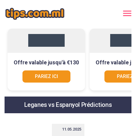
Offre valable jusqu'à €130
Offre valable ju
PARIEZ ICI
PARIEZ I
Leganes vs Espanyol Prédictions
11.05.2025