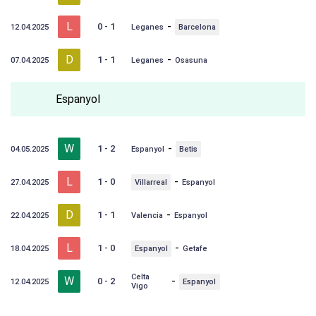
L
-
0 - 1
12.04.2025
Leganes
Barcelona
D
-
1 - 1
07.04.2025
Leganes
Osasuna
Espanyol
W
-
1 - 2
04.05.2025
Espanyol
Betis
L
-
1 - 0
27.04.2025
Villarreal
Espanyol
D
-
1 - 1
22.04.2025
Valencia
Espanyol
L
-
1 - 0
18.04.2025
Espanyol
Getafe
Celta
W
-
0 - 2
12.04.2025
Espanyol
Vigo