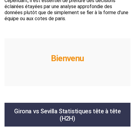
Cependant, il est essentiel de prendre des décisions
éclairées étayées par une analyse approfondie des
données plutôt que de simplement se fier à la forme d'une
équipe ou aux cotes de paris.
Bienvenu
Girona vs Sevilla Statistiques tête à tête
(H2H)