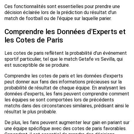
Ces fonctionnalités sont essentielles pour prendre une
décision éclairée lors de la prédiction du résultat d'un
match de football ou de l'équipe sur laquelle parier.
Comprendre les Données d'Experts et
les Cotes de Paris
Les cotes de paris reflètent la probabilité d'un événement
sportif particulier, tel que le match Getafe vs Sevilla, qui
est susceptible de se produire.
Comprendre les cotes de paris et les données d'experts
peut donner aux fans des informations précieuses sur la
probabilité de résultat de chaque équipe. En analysant les
données d'experts, les fans peuvent comprendre comment
les équipes se sont comportées lors de précédents
matchs dans des circonstances similaires, prédisant ainsi le
résultat le plus probable.
De plus, les fans peuvent augmenter leur gain en pariant sur
une équipe spécifique avec des cotes de paris favorables.