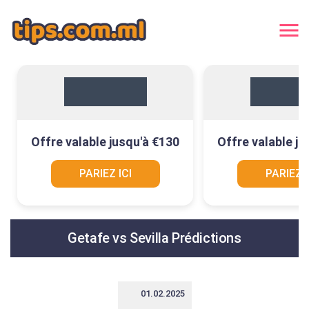
Offre valable jusqu'à €130
Offre valable ju
PARIEZ ICI
PARIEZ I
Getafe vs Sevilla Prédictions
01.02.2025