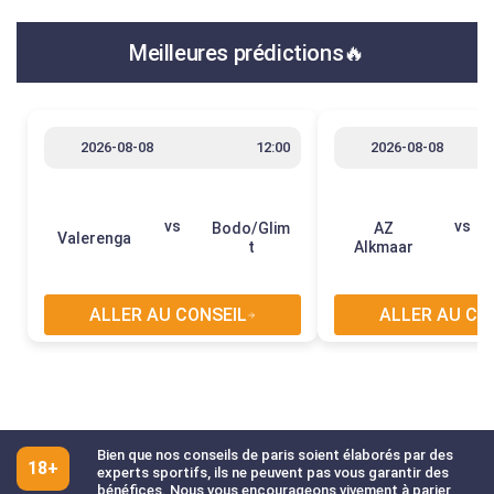
Meilleures prédictions🔥
2026-08-08
12:00
2026-08-08
vs
vs
Bodo/Glim
AZ
Valerenga
t
Alkmaar
ALLER AU CONSEIL
ALLER AU CO
Bien que nos conseils de paris soient élaborés par des
18+
experts sportifs, ils ne peuvent pas vous garantir des
bénéfices. Nous vous encourageons vivement à parier