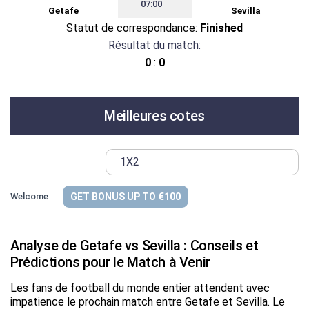
07:00
Getafe
Sevilla
Statut de correspondance:
Finished
Résultat du match:
0
:
0
Meilleures cotes
1X2
Welcome
GET BONUS UP TO €100
Analyse de Getafe vs Sevilla : Conseils et
Prédictions pour le Match à Venir
Les fans de football du monde entier attendent avec
impatience le prochain match entre Getafe et Sevilla. Le