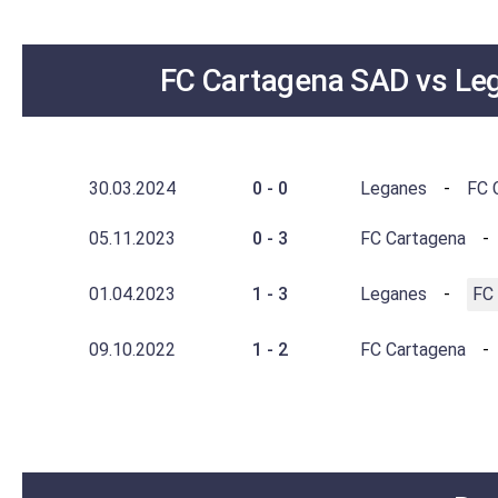
FC Cartagena SAD vs Lega
30.03.2024
0 - 0
Leganes
-
FC 
05.11.2023
0 - 3
FC Cartagena
-
01.04.2023
1 - 3
Leganes
-
FC
09.10.2022
1 - 2
FC Cartagena
-