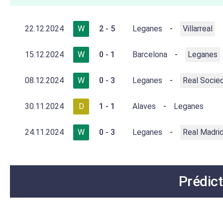
22.12.2024
W
2 - 5
Leganes
-
Villarreal
15.12.2024
W
0 - 1
Barcelona
-
Leganes
08.12.2024
W
0 - 3
Leganes
-
Real Socie
30.11.2024
D
1 - 1
Alaves
-
Leganes
24.11.2024
W
0 - 3
Leganes
-
Real Madri
Prédict