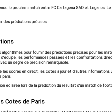
ience le prochain match entre FC Cartagena SAD et Leganes. Le
ir des prédictions précises.
ctions
es algorithmes pour fournir des prédictions précises pour les ma
ues d'équipe, les performances passées et les confrontations dire
avec un degré de précision remarquable.
es scores en direct, les côtes à jour et d'autres informations u
 paris.
on éclairée lors de la prédiction du résultat d'un match de foot
s Cotes de Paris