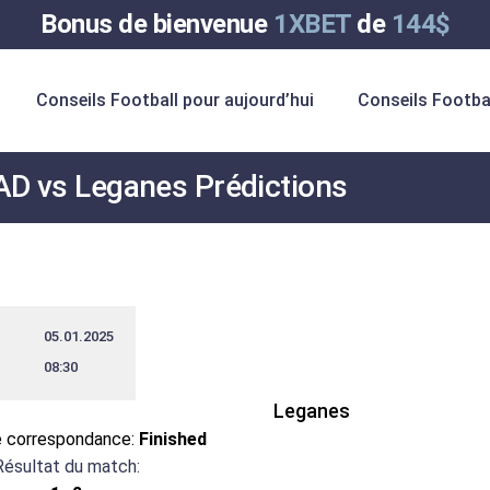
Bonus de bienvenue
1XBET
de
144$
Conseils Football pour aujourd’hui
Conseils Footba
AD vs Leganes Prédictions
05.01.2025
08:30
Leganes
e correspondance:
Finished
Résultat du match: