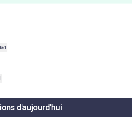
dad
d
ions d'aujourd'hui