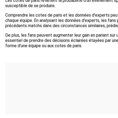
Les cotes de paris reflètent la probabilité d'un événement sp
susceptible de se produire.
Comprendre les cotes de paris et les données d'experts peut 
chaque équipe. En analysant les données d'experts, les fa
précédents matchs dans des circonstances similaires, prédisan
De plus, les fans peuvent augmenter leur gain en pariant sur 
essentiel de prendre des décisions éclairées étayées par un
forme d'une équipe ou aux cotes de paris.