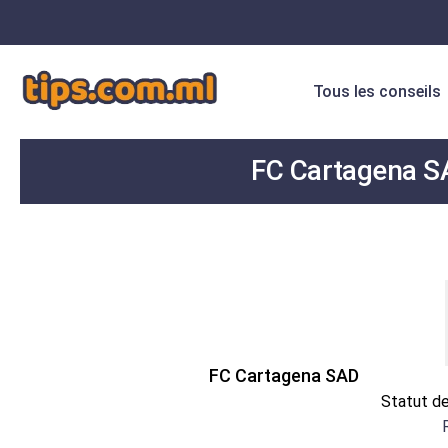
Tous les conseils
FC Cartagena S
FC Cartagena SAD
Statut d