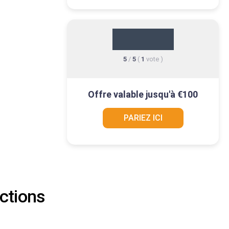
5
/
5
(
1
vote
)
Offre valable jusqu'à €100
PARIEZ ICI
ctions