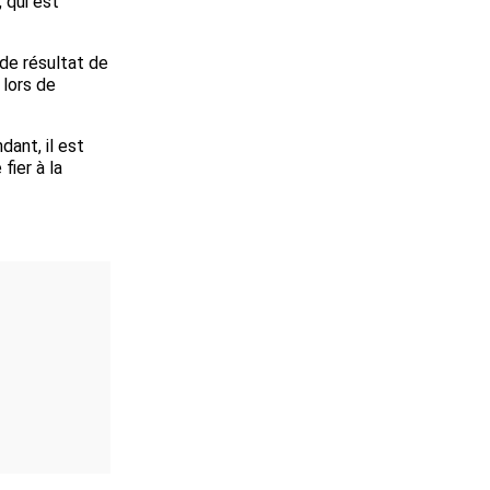
 qui est
de résultat de
lors de
ant, il est
ier à la