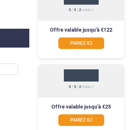
5
/
5
(
2
votes
)
Offre valable jusqu'à €122
PARIEZ ICI
5
/
5
(
2
votes
)
Offre valable jusqu'à €25
PARIEZ ICI