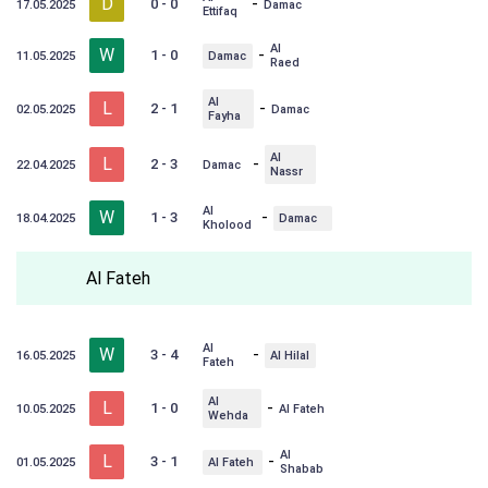
D
-
0 - 0
17.05.2025
Damac
Ettifaq
Al
W
-
1 - 0
11.05.2025
Damac
Raed
Al
L
-
2 - 1
02.05.2025
Damac
Fayha
Al
L
-
2 - 3
22.04.2025
Damac
Nassr
Al
W
-
1 - 3
18.04.2025
Damac
Kholood
Al Fateh
Al
W
-
3 - 4
16.05.2025
Al Hilal
Fateh
Al
L
-
1 - 0
10.05.2025
Al Fateh
Wehda
Al
L
-
3 - 1
01.05.2025
Al Fateh
Shabab