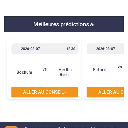
Meilleures prédictions🔥
2026-08-07
18:30
2026-08-07
vs
vs
Hertha
Estoril
Bochum
Berlin
ALLER AU CONSEIL
ALLER AU CO