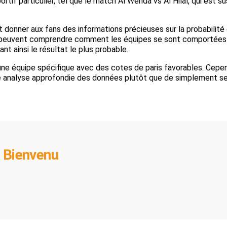
rtif particulier, tel que le match Al Wehda vs Al Hilal, qui est s
donner aux fans des informations précieuses sur la probabilité 
ns peuvent comprendre comment les équipes se sont comportées 
t ainsi le résultat le plus probable.
une équipe spécifique avec des cotes de paris favorables. Cepend
e analyse approfondie des données plutôt que de simplement se f
Bienvenu