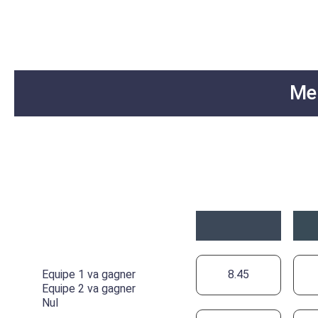
Mei
Equipe 1 va gagner
8.45
Equipe 2 va gagner
Nul