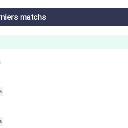
rniers matchs
a
a
a