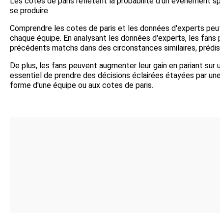
Les cotes de paris reflètent la probabilité d'un événement spo
se produire.
Comprendre les cotes de paris et les données d'experts peut 
chaque équipe. En analysant les données d'experts, les fa
précédents matchs dans des circonstances similaires, prédisan
De plus, les fans peuvent augmenter leur gain en pariant sur 
essentiel de prendre des décisions éclairées étayées par un
forme d'une équipe ou aux cotes de paris.