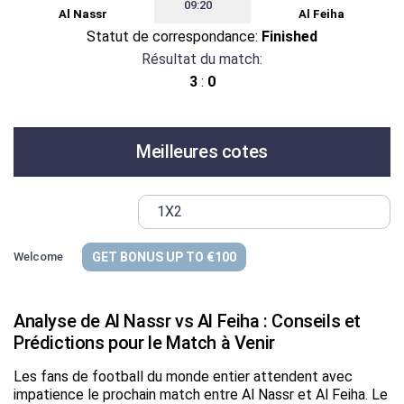
09:20
Al Nassr
Al Feiha
Statut de correspondance:
Finished
Résultat du match:
3
:
0
Meilleures cotes
1X2
Welcome
GET BONUS UP TO €100
Analyse de Al Nassr vs Al Feiha : Conseils et
Prédictions pour le Match à Venir
Les fans de football du monde entier attendent avec
impatience le prochain match entre Al Nassr et Al Feiha. Le