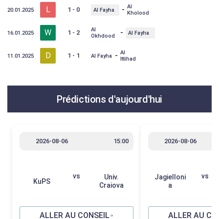
Al
L
-
1 - 0
20.01.2025
Al Fayha
Kholood
Al
W
-
1 - 2
16.01.2025
Al Fayha
Okhdood
Al
D
-
1 - 1
11.01.2025
Al Fayha
Ittihad
Prédictions d'aujourd'hui
2026-08-06
15:00
2026-08-06
vs
vs
Univ.
Jagielloni
KuPS
Craiova
a
ALLER AU CONSEIL
ALLER AU CO