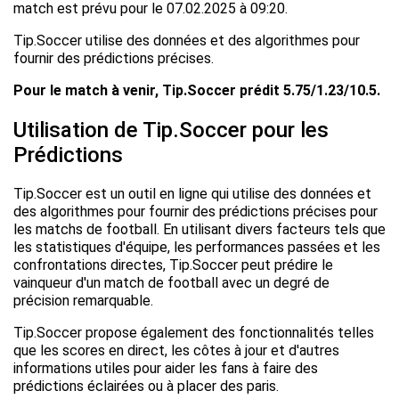
match est prévu pour le 07.02.2025 à 09:20.
Tip.Soccer utilise des données et des algorithmes pour
fournir des prédictions précises.
Pour le match à venir, Tip.Soccer prédit 5.75/1.23/10.5.
Utilisation de Tip.Soccer pour les
Prédictions
Tip.Soccer est un outil en ligne qui utilise des données et
des algorithmes pour fournir des prédictions précises pour
les matchs de football. En utilisant divers facteurs tels que
les statistiques d'équipe, les performances passées et les
confrontations directes, Tip.Soccer peut prédire le
vainqueur d'un match de football avec un degré de
précision remarquable.
Tip.Soccer propose également des fonctionnalités telles
que les scores en direct, les côtes à jour et d'autres
informations utiles pour aider les fans à faire des
prédictions éclairées ou à placer des paris.