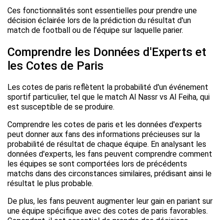
Ces fonctionnalités sont essentielles pour prendre une
décision éclairée lors de la prédiction du résultat d'un
match de football ou de l'équipe sur laquelle parier.
Comprendre les Données d'Experts et
les Cotes de Paris
Les cotes de paris reflètent la probabilité d'un événement
sportif particulier, tel que le match Al Nassr vs Al Feiha, qui
est susceptible de se produire.
Comprendre les cotes de paris et les données d'experts
peut donner aux fans des informations précieuses sur la
probabilité de résultat de chaque équipe. En analysant les
données d'experts, les fans peuvent comprendre comment
les équipes se sont comportées lors de précédents
matchs dans des circonstances similaires, prédisant ainsi le
résultat le plus probable.
De plus, les fans peuvent augmenter leur gain en pariant sur
une équipe spécifique avec des cotes de paris favorables.