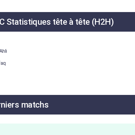
SC Statistiques tête à tête (H2H)
Ahli
faq
rniers matchs