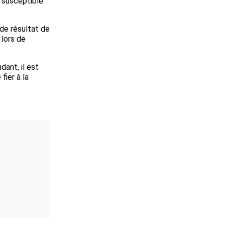
t susceptible
de résultat de
lors de
ant, il est
ier à la