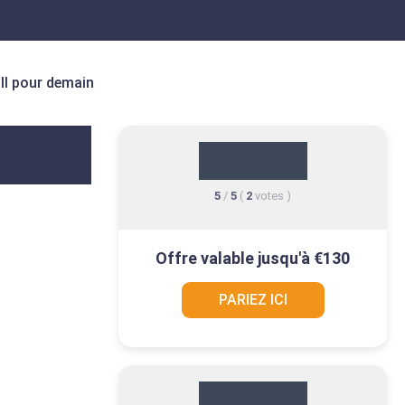
ll pour demain
5
/
5
(
2
votes
)
Offre valable jusqu'à €130
PARIEZ ICI