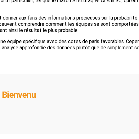
tif particulier, tel que le match Al Ettifaq vs Al Ahli SC, qui es
donner aux fans des informations précieuses sur la probabilité 
ns peuvent comprendre comment les équipes se sont comportées 
t ainsi le résultat le plus probable.
une équipe spécifique avec des cotes de paris favorables. Cepend
e analyse approfondie des données plutôt que de simplement se f
Bienvenu