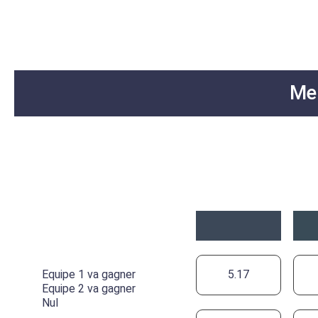
Mei
Equipe 1 va gagner
5.17
Equipe 2 va gagner
Nul