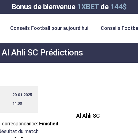
Bonus de bienvenue
1XBET
de
144$
Conseils Football pour aujourd’hui
Conseils Footba
s Al Ahli SC Prédictions
20.01.2025
11:00
Al Ahli SC
e correspondance:
Finished
Résultat du match: