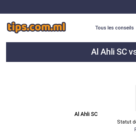
Tous les conseils
Al Ahli SC v
Al Ahli SC
Statut d