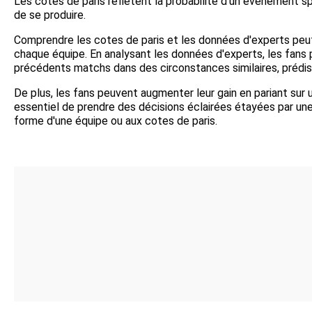
Les cotes de paris reflètent la probabilité d'un événement spor
de se produire.
Comprendre les cotes de paris et les données d'experts peut 
chaque équipe. En analysant les données d'experts, les fa
précédents matchs dans des circonstances similaires, prédisan
De plus, les fans peuvent augmenter leur gain en pariant sur 
essentiel de prendre des décisions éclairées étayées par un
forme d'une équipe ou aux cotes de paris.