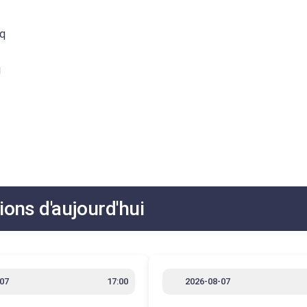
aq
j
ions d'aujourd'hui
-07
17:00
2026-08-07