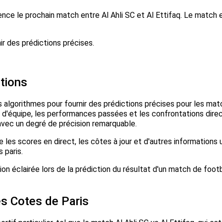
nce le prochain match entre Al Ahli SC et Al Ettifaq. Le match 
ir des prédictions précises.
ctions
es algorithmes pour fournir des prédictions précises pour les ma
ues d'équipe, les performances passées et les confrontations dire
avec un degré de précision remarquable.
es scores en direct, les côtes à jour et d'autres informations u
 paris.
on éclairée lors de la prédiction du résultat d'un match de foot
s Cotes de Paris