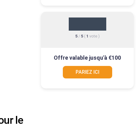
5
/
5
(
1
vote
)
Offre valable jusqu'à €100
PARIEZ ICI
our le