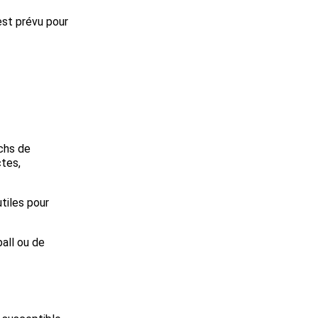
est prévu pour
tchs de
ctes,
tiles pour
ball ou de