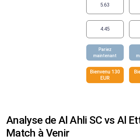
5.63
4.45
Pariez
maintenant
m
Bienvenu 130
Bi
EUR
Analyse de Al Ahli SC vs Al Ett
Match à Venir