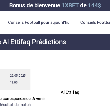
Bonus de bienvenue
1XBET
de
144$
Conseils Football pour aujourd’hui
Conseils Footba
s Al Ettifaq Prédictions
22.05.2025
13:00
Al Ettifaq
e correspondance:
A venir
Résultat du match: