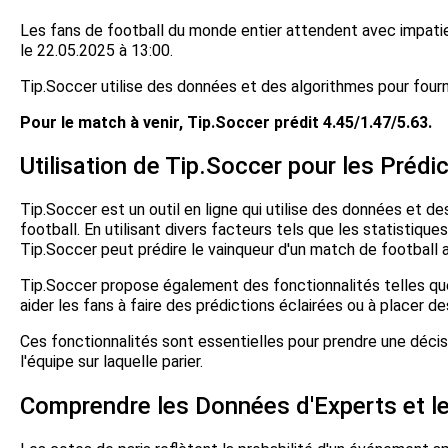
Les fans de football du monde entier attendent avec impatie
le 22.05.2025 à 13:00.
Tip.Soccer utilise des données et des algorithmes pour fourn
Pour le match à venir, Tip.Soccer prédit 4.45/1.47/5.63.
Utilisation de Tip.Soccer pour les Prédi
Tip.Soccer est un outil en ligne qui utilise des données et d
football. En utilisant divers facteurs tels que les statistiq
Tip.Soccer peut prédire le vainqueur d'un match de football 
Tip.Soccer propose également des fonctionnalités telles que l
aider les fans à faire des prédictions éclairées ou à placer des
Ces fonctionnalités sont essentielles pour prendre une décisi
l'équipe sur laquelle parier.
Comprendre les Données d'Experts et le