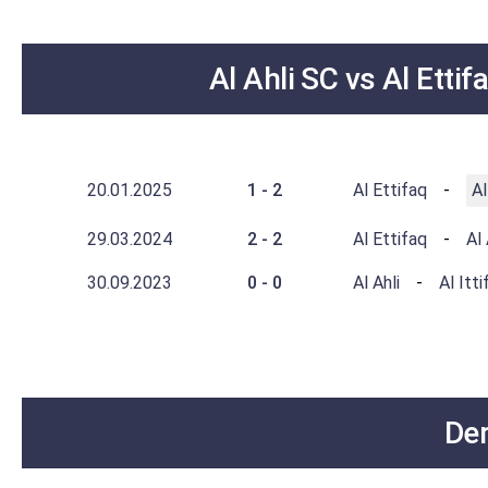
Al Ahli SC vs Al Ettif
20.01.2025
1 - 2
Al Ettifaq
-
Al
29.03.2024
2 - 2
Al Ettifaq
-
Al 
30.09.2023
0 - 0
Al Ahli
-
Al Itti
De