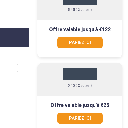
5
/
5
(
2
votes
)
Offre valable jusqu'à €122
PARIEZ ICI
5
/
5
(
2
votes
)
Offre valable jusqu'à €25
PARIEZ ICI