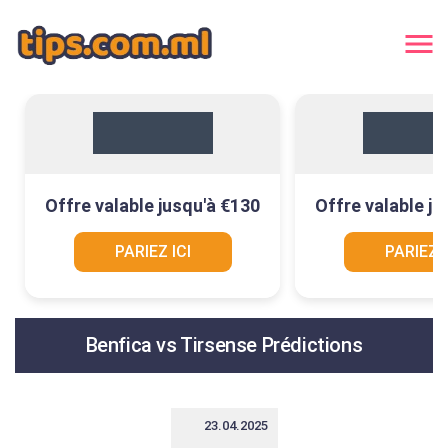
Offre valable jusqu'à €130
Offre valable ju
PARIEZ ICI
PARIEZ I
Benfica vs Tirsense Prédictions
23.04.2025