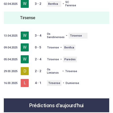
SC
W
-
3 - 2
02.04.2025
Benfica
Farense
Tirsense
Os
W
-
3 - 4
13.04.2025
Tirsense
Sandinenses
W
-
0 - 5
09.04.2025
Tirsense
Benfica
W
-
2 - 4
05.04.2025
Tirsense
Paredes
Os
D
-
2 - 2
29.03.2025
Tirsense
Limianos
L
-
4 - 1
16.03.2025
Tirsense
Dumiense
Prédictions d'aujourd'hui