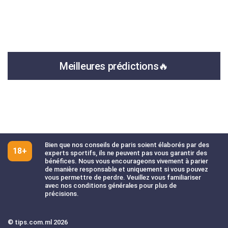
Meilleures prédictions🔥
Bien que nos conseils de paris soient élaborés par des
18+
experts sportifs, ils ne peuvent pas vous garantir des
bénéfices. Nous vous encourageons vivement à parier
de manière responsable et uniquement si vous pouvez
vous permettre de perdre. Veuillez vous familiariser
avec nos conditions générales pour plus de
précisions.
© tips.com.ml 2026