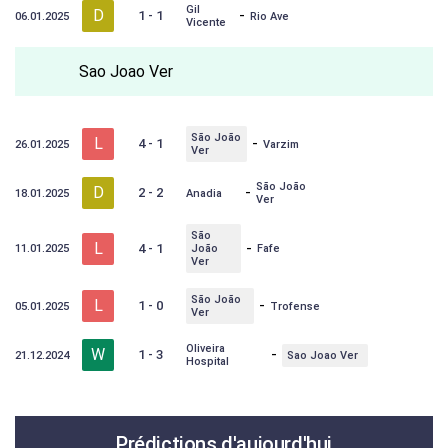
Gil
D
-
1 - 1
06.01.2025
Rio Ave
Vicente
Sao Joao Ver
São João
L
-
4 - 1
26.01.2025
Varzim
Ver
São João
D
-
2 - 2
18.01.2025
Anadia
Ver
São
L
-
4 - 1
11.01.2025
João
Fafe
Ver
São João
L
-
1 - 0
05.01.2025
Trofense
Ver
Oliveira
W
-
1 - 3
21.12.2024
Sao Joao Ver
Hospital
Prédictions d'aujourd'hui