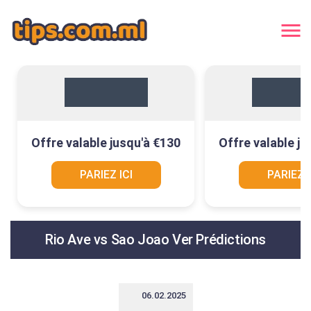
Offre valable jusqu'à €130
Offre valable ju
PARIEZ ICI
PARIEZ I
Rio Ave vs Sao Joao Ver Prédictions
06.02.2025