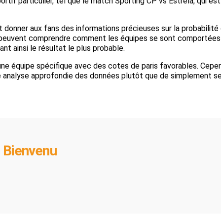
rtif particulier, tel que le match Sporting CP vs Estrela, qui es
donner aux fans des informations précieuses sur la probabilité 
ns peuvent comprendre comment les équipes se sont comportées 
t ainsi le résultat le plus probable.
une équipe spécifique avec des cotes de paris favorables. Cepend
e analyse approfondie des données plutôt que de simplement se f
Bienvenu