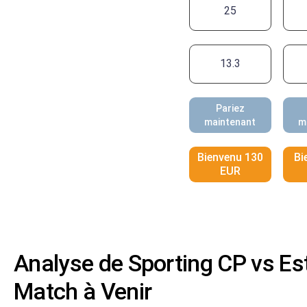
25
13.3
Pariez
maintenant
m
Bienvenu 130
Bi
EUR
Analyse de Sporting CP vs Estr
Match à Venir