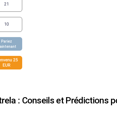
21
10
Pariez
aintenant
envenu 25
EUR
ela : Conseils et Prédictions p