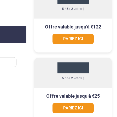
5
/
5
(
2
votes
)
Offre valable jusqu'à €122
PARIEZ ICI
5
/
5
(
2
votes
)
Offre valable jusqu'à €25
PARIEZ ICI