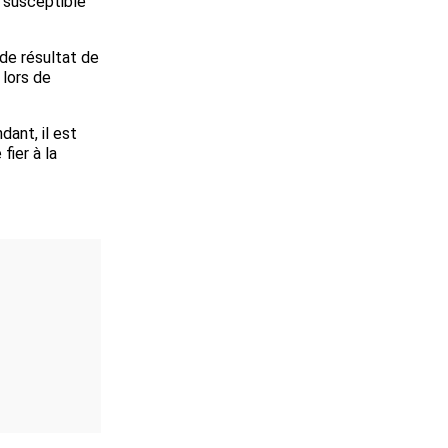
t susceptible
de résultat de
lors de
ant, il est
ier à la