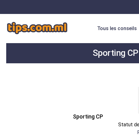
Tous les conseils
Sporting CP 
Sporting CP
Statut d