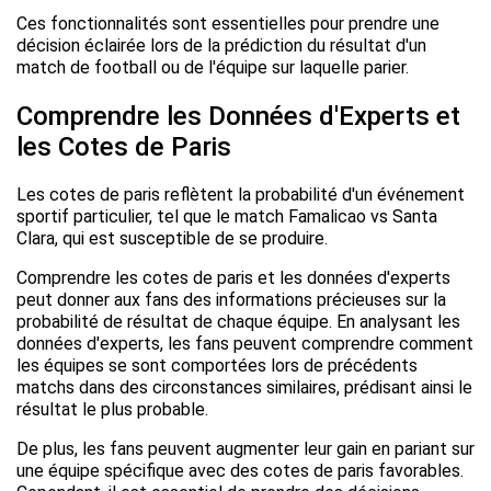
Ces fonctionnalités sont essentielles pour prendre une
décision éclairée lors de la prédiction du résultat d'un
match de football ou de l'équipe sur laquelle parier.
Comprendre les Données d'Experts et
les Cotes de Paris
Les cotes de paris reflètent la probabilité d'un événement
sportif particulier, tel que le match Famalicao vs Santa
Clara, qui est susceptible de se produire.
Comprendre les cotes de paris et les données d'experts
peut donner aux fans des informations précieuses sur la
probabilité de résultat de chaque équipe. En analysant les
données d'experts, les fans peuvent comprendre comment
les équipes se sont comportées lors de précédents
matchs dans des circonstances similaires, prédisant ainsi le
résultat le plus probable.
De plus, les fans peuvent augmenter leur gain en pariant sur
une équipe spécifique avec des cotes de paris favorables.