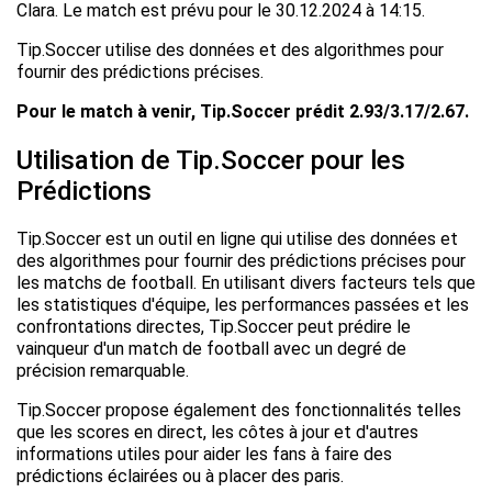
Clara. Le match est prévu pour le 30.12.2024 à 14:15.
Tip.Soccer utilise des données et des algorithmes pour
fournir des prédictions précises.
Pour le match à venir, Tip.Soccer prédit 2.93/3.17/2.67.
Utilisation de Tip.Soccer pour les
Prédictions
Tip.Soccer est un outil en ligne qui utilise des données et
des algorithmes pour fournir des prédictions précises pour
les matchs de football. En utilisant divers facteurs tels que
les statistiques d'équipe, les performances passées et les
confrontations directes, Tip.Soccer peut prédire le
vainqueur d'un match de football avec un degré de
précision remarquable.
Tip.Soccer propose également des fonctionnalités telles
que les scores en direct, les côtes à jour et d'autres
informations utiles pour aider les fans à faire des
prédictions éclairées ou à placer des paris.