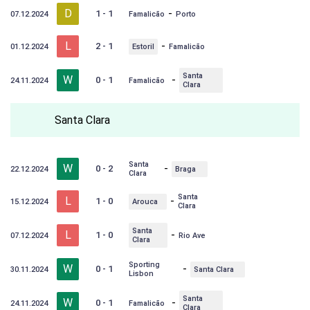
D
-
1 - 1
07.12.2024
Famalicão
Porto
L
-
2 - 1
01.12.2024
Estoril
Famalicão
Santa
W
-
0 - 1
24.11.2024
Famalicão
Clara
Santa Clara
Santa
W
-
0 - 2
22.12.2024
Braga
Clara
Santa
L
-
1 - 0
15.12.2024
Arouca
Clara
Santa
L
-
1 - 0
07.12.2024
Rio Ave
Clara
Sporting
W
-
0 - 1
30.11.2024
Santa Clara
Lisbon
Santa
W
-
0 - 1
24.11.2024
Famalicão
Clara