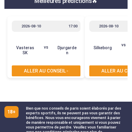
Meilleures prédictions🔥
2026-08-10
17:00
2026-08-10
vs
vs
Vasteras
Djurgarde
Silkeborg
SK
n
ALLER AU CONSEIL
ALLER AU CO
Bien que nos conseils de paris soient élaborés par des
18+
experts sportifs, ils ne peuvent pas vous garantir des
bénéfices. Nous vous encourageons vivement à parier
de manière responsable et uniquement si vous pouvez
vous permettre de perdre. Veuillez vous familiariser
avec nos conditions générales pour plus de