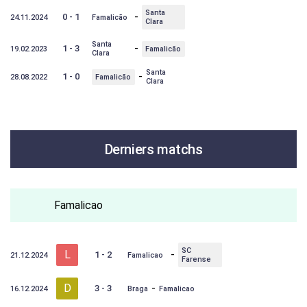
Santa
-
0 - 1
24.11.2024
Famalicão
Clara
Santa
-
1 - 3
19.02.2023
Famalicão
Clara
Santa
-
1 - 0
28.08.2022
Famalicão
Clara
Derniers matchs
Famalicao
SC
L
-
1 - 2
21.12.2024
Famalicao
Farense
D
-
3 - 3
16.12.2024
Braga
Famalicao