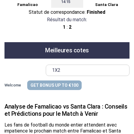
14:15
Famalicao
Santa Clara
Statut de correspondance:
Finished
Résultat du match:
1
:
2
Meilleures cotes
1X2
Welcome
GET BONUS UP TO €100
Analyse de Famalicao vs Santa Clara : Conseils
et Prédictions pour le Match à Venir
Les fans de football du monde entier attendent avec
impatience le prochain match entre Famalicao et Santa