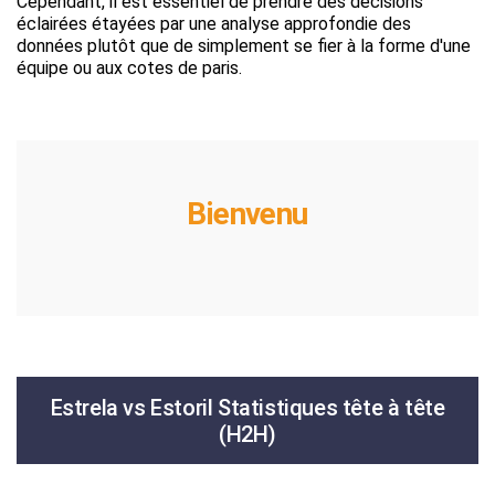
Cependant, il est essentiel de prendre des décisions
éclairées étayées par une analyse approfondie des
données plutôt que de simplement se fier à la forme d'une
équipe ou aux cotes de paris.
Bienvenu
Estrela vs Estoril Statistiques tête à tête
(H2H)