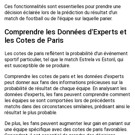
Ces fonctionnalités sont essentielles pour prendre une
décision éclairée lors de la prédiction du résultat d'un
match de football ou de l'équipe sur laquelle parier.
Comprendre les Données d'Experts et
les Cotes de Paris
Les cotes de paris reflètent la probabilité d'un événement
sportif particulier, tel que le match Estrela vs Estoril, qui
est susceptible de se produire.
Comprendre les cotes de paris et les données d'experts
peut donner aux fans des informations précieuses sur la
probabilité de résultat de chaque équipe. En analysant les
données d'experts, les fans peuvent comprendre comment
les équipes se sont comportées lors de précédents
matchs dans des circonstances similaires, prédisant ainsi le
résultat le plus probable.
De plus, les fans peuvent augmenter leur gain en pariant sur
une équipe spécifique avec des cotes de paris favorables.