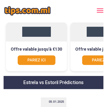
Offre valable jusqu'à €130
Offre valable ju
PARIEZ ICI
PARIEZ I
Estrela vs Estoril Prédictions
05.01.2025