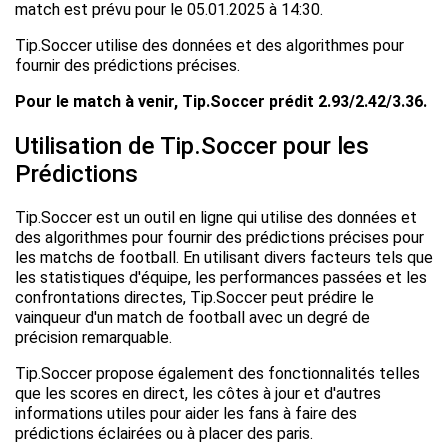
match est prévu pour le 05.01.2025 à 14:30.
Tip.Soccer utilise des données et des algorithmes pour
fournir des prédictions précises.
Pour le match à venir, Tip.Soccer prédit 2.93/2.42/3.36.
Utilisation de Tip.Soccer pour les
Prédictions
Tip.Soccer est un outil en ligne qui utilise des données et
des algorithmes pour fournir des prédictions précises pour
les matchs de football. En utilisant divers facteurs tels que
les statistiques d'équipe, les performances passées et les
confrontations directes, Tip.Soccer peut prédire le
vainqueur d'un match de football avec un degré de
précision remarquable.
Tip.Soccer propose également des fonctionnalités telles
que les scores en direct, les côtes à jour et d'autres
informations utiles pour aider les fans à faire des
prédictions éclairées ou à placer des paris.