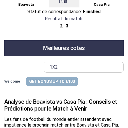
14:15
Boavista
Casa Pia
Statut de correspondance:
Finished
Résultat du match:
2
:
3
Meilleures cotes
1X2
Welcome
GET BONUS UP TO €100
Analyse de Boavista vs Casa Pia : Conseils et
Prédictions pour le Match à Venir
Les fans de football du monde entier attendent avec
impatience le prochain match entre Boavista et Casa Pia.