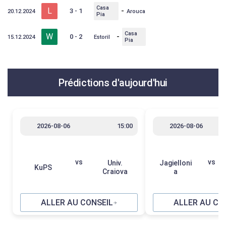
Casa
L
-
3 - 1
20.12.2024
Arouca
Pia
Casa
W
-
0 - 2
15.12.2024
Estoril
Pia
Prédictions d'aujourd'hui
2026-08-06
15:00
2026-08-06
vs
vs
Univ.
Jagielloni
KuPS
Craiova
a
ALLER AU CONSEIL
ALLER AU CO