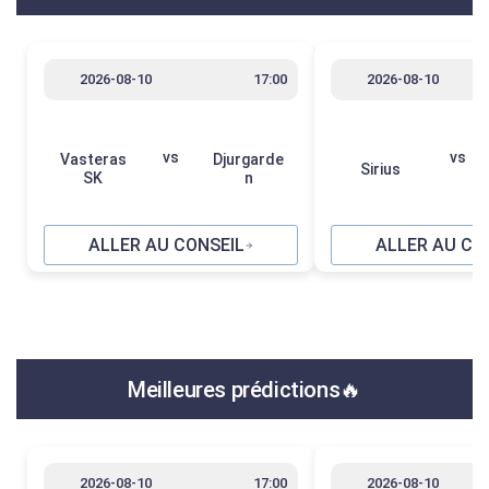
2026-08-10
17:00
2026-08-10
vs
vs
Vasteras
Djurgarde
Sirius
SK
n
ALLER AU CONSEIL
ALLER AU CO
Meilleures prédictions🔥
2026-08-10
17:00
2026-08-10