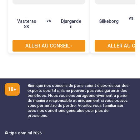
vs
vs
Vasteras
Djurgarde
Silkeborg
SK
n
ALLER AU CONSEIL
ALLER AU CO
Bien que nos conseils de paris soient élaborés par des
18+
experts sportifs, ils ne peuvent pas vous garantir des
bénéfices. Nous vous encourageons vivement à parier
de manière responsable et uniquement si vous pouvez
vous permettre de perdre. Veuillez vous familiariser
avec nos conditions générales pour plus de
précisions.
© tips.com.ml 2026