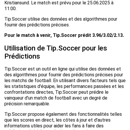
Kristiansund. Le match est prévu pour le 25.06.2025 à
11:00.
Tip.Soccer utilise des données et des algorithmes pour
fournir des prédictions précises.
Pour le match à venir, Tip.Soccer prédit 3.96/3.02/2.13.
Utilisation de Tip.Soccer pour les
Prédictions
Tip.Soccer est un outil en ligne qui utilise des données et
des algorithmes pour fournir des prédictions précises pour
les matchs de football. En utilisant divers facteurs tels que
les statistiques d'équipe, les performances passées et les
confrontations directes, Tip.Soccer peut prédire le
vainqueur d'un match de football avec un degré de
précision remarquable.
Tip.Soccer propose également des fonctionnalités telles
que les scores en direct, les côtes à jour et d'autres
informations utiles pour aider les fans à faire des