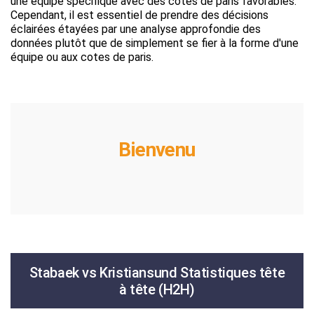
une équipe spécifique avec des cotes de paris favorables.
Cependant, il est essentiel de prendre des décisions
éclairées étayées par une analyse approfondie des
données plutôt que de simplement se fier à la forme d'une
équipe ou aux cotes de paris.
Bienvenu
Stabaek vs Kristiansund Statistiques tête
à tête (H2H)