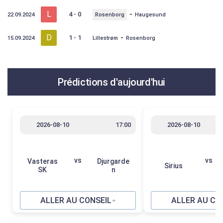
L
-
4 - 0
22.09.2024
Rosenborg
Haugesund
D
-
1 - 1
15.09.2024
Lillestrøm
Rosenborg
Prédictions d'aujourd'hui
2026-08-10
17:00
2026-08-10
vs
vs
Vasteras
Djurgarde
Sirius
SK
n
ALLER AU CONSEIL
ALLER AU CO