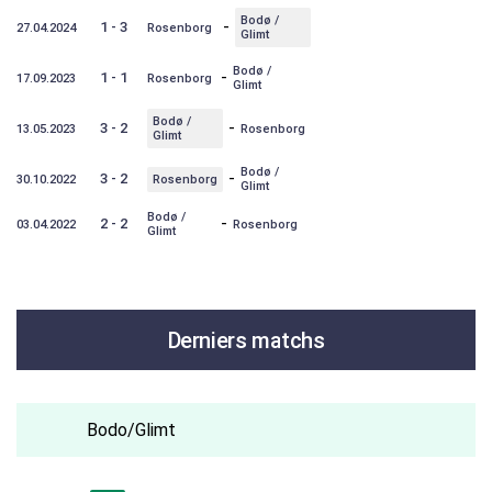
Bodø /
-
1 - 3
27.04.2024
Rosenborg
Glimt
Bodø /
-
1 - 1
17.09.2023
Rosenborg
Glimt
Bodø /
-
3 - 2
13.05.2023
Rosenborg
Glimt
Bodø /
-
3 - 2
30.10.2022
Rosenborg
Glimt
Bodø /
-
2 - 2
03.04.2022
Rosenborg
Glimt
Derniers matchs
Bodo/Glimt