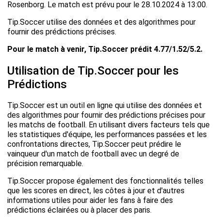
Rosenborg. Le match est prévu pour le 28.10.2024 à 13:00.
Tip.Soccer utilise des données et des algorithmes pour
fournir des prédictions précises.
Pour le match à venir, Tip.Soccer prédit 4.77/1.52/5.2.
Utilisation de Tip.Soccer pour les
Prédictions
Tip.Soccer est un outil en ligne qui utilise des données et
des algorithmes pour fournir des prédictions précises pour
les matchs de football. En utilisant divers facteurs tels que
les statistiques d'équipe, les performances passées et les
confrontations directes, Tip.Soccer peut prédire le
vainqueur d'un match de football avec un degré de
précision remarquable.
Tip.Soccer propose également des fonctionnalités telles
que les scores en direct, les côtes à jour et d'autres
informations utiles pour aider les fans à faire des
prédictions éclairées ou à placer des paris.