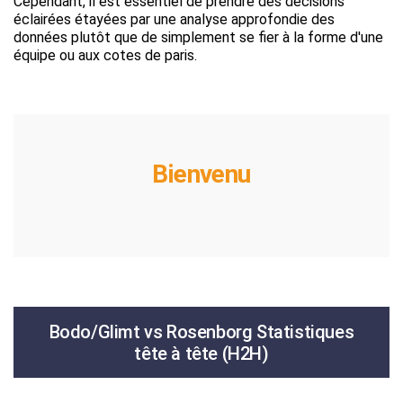
Cependant, il est essentiel de prendre des décisions
éclairées étayées par une analyse approfondie des
données plutôt que de simplement se fier à la forme d'une
équipe ou aux cotes de paris.
Bienvenu
Bodo/Glimt vs Rosenborg Statistiques
tête à tête (H2H)