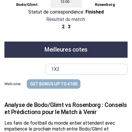
13:00
Bodo/Glimt
Rosenborg
Statut de correspondance:
Finished
Résultat du match:
2
:
3
Meilleures cotes
1X2
Welcome
GET BONUS UP TO €100
Analyse de Bodo/Glimt vs Rosenborg : Conseils
et Prédictions pour le Match à Venir
Les fans de football du monde entier attendent avec
impatience le prochain match entre Bodo/Glimt et