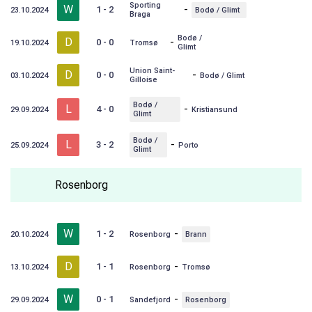
Sporting
W
-
1 - 2
23.10.2024
Bodø / Glimt
Braga
Bodø /
D
-
0 - 0
19.10.2024
Tromsø
Glimt
Union Saint-
D
-
0 - 0
03.10.2024
Bodø / Glimt
Gilloise
Bodø /
L
-
4 - 0
29.09.2024
Kristiansund
Glimt
Bodø /
L
-
3 - 2
25.09.2024
Porto
Glimt
Rosenborg
W
-
1 - 2
20.10.2024
Rosenborg
Brann
D
-
1 - 1
13.10.2024
Rosenborg
Tromsø
W
-
0 - 1
29.09.2024
Sandefjord
Rosenborg