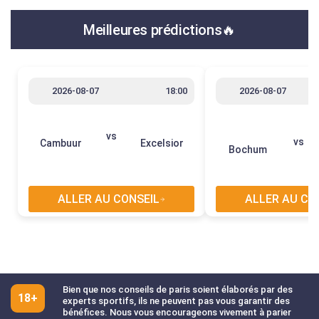
Meilleures prédictions🔥
2026-08-07
18:00
2026-08-07
vs
vs
Cambuur
Excelsior
Bochum
ALLER AU CONSEIL
ALLER AU CO
Bien que nos conseils de paris soient élaborés par des
18+
experts sportifs, ils ne peuvent pas vous garantir des
bénéfices. Nous vous encourageons vivement à parier