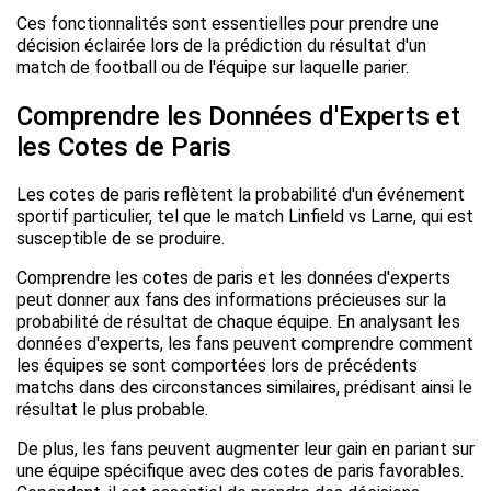
Ces fonctionnalités sont essentielles pour prendre une
décision éclairée lors de la prédiction du résultat d'un
match de football ou de l'équipe sur laquelle parier.
Comprendre les Données d'Experts et
les Cotes de Paris
Les cotes de paris reflètent la probabilité d'un événement
sportif particulier, tel que le match Linfield vs Larne, qui est
susceptible de se produire.
Comprendre les cotes de paris et les données d'experts
peut donner aux fans des informations précieuses sur la
probabilité de résultat de chaque équipe. En analysant les
données d'experts, les fans peuvent comprendre comment
les équipes se sont comportées lors de précédents
matchs dans des circonstances similaires, prédisant ainsi le
résultat le plus probable.
De plus, les fans peuvent augmenter leur gain en pariant sur
une équipe spécifique avec des cotes de paris favorables.