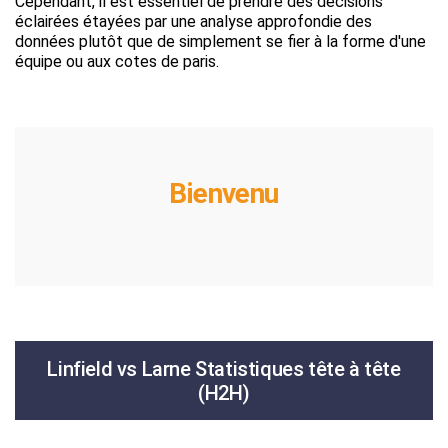
Cependant, il est essentiel de prendre des décisions
éclairées étayées par une analyse approfondie des
données plutôt que de simplement se fier à la forme d'une
équipe ou aux cotes de paris.
Bienvenu
Linfield vs Larne Statistiques tête à tête
(H2H)