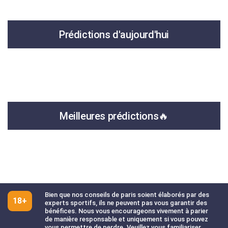
Prédictions d'aujourd'hui
Meilleures prédictions🔥
Bien que nos conseils de paris soient élaborés par des
18+
experts sportifs, ils ne peuvent pas vous garantir des
bénéfices. Nous vous encourageons vivement à parier
de manière responsable et uniquement si vous pouvez
vous permettre de perdre. Veuillez vous familiariser