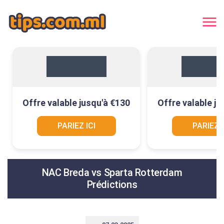
Offre valable jusqu'à €130
Offre valable ju
PARIEZ ICI
PARIEZ I
NAC Breda vs Sparta Rotterdam
Prédictions