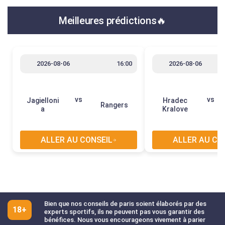
Meilleures prédictions🔥
2026-08-06
16:00
2026-08-06
vs
vs
Jagielloni
Hradec
Rangers
a
Kralove
ALLER AU CONSEIL
ALLER AU CO
Bien que nos conseils de paris soient élaborés par des
18+
experts sportifs, ils ne peuvent pas vous garantir des
bénéfices. Nous vous encourageons vivement à parier