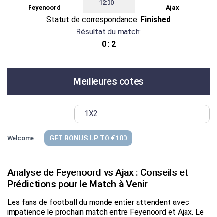
12:00
Feyenoord
Ajax
Statut de correspondance:
Finished
Résultat du match:
0
:
2
Meilleures cotes
1X2
Welcome
GET BONUS UP TO €100
Analyse de Feyenoord vs Ajax : Conseils et
Prédictions pour le Match à Venir
Les fans de football du monde entier attendent avec
impatience le prochain match entre Feyenoord et Ajax. Le