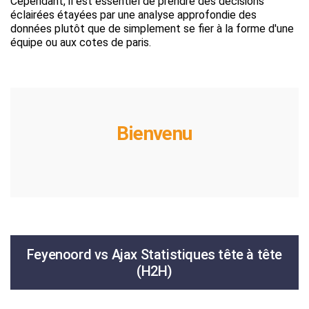
Cependant, il est essentiel de prendre des décisions
éclairées étayées par une analyse approfondie des
données plutôt que de simplement se fier à la forme d'une
équipe ou aux cotes de paris.
Bienvenu
Feyenoord vs Ajax Statistiques tête à tête
(H2H)