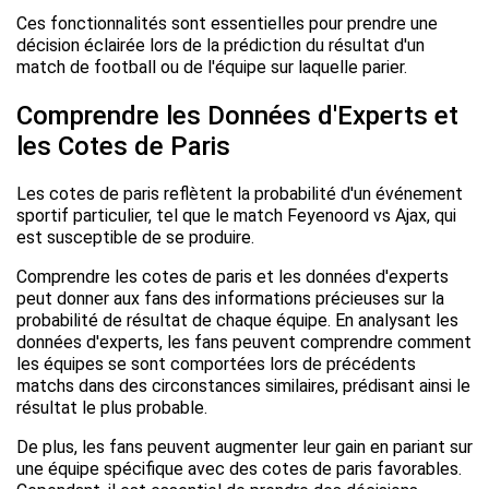
Ces fonctionnalités sont essentielles pour prendre une
décision éclairée lors de la prédiction du résultat d'un
match de football ou de l'équipe sur laquelle parier.
Comprendre les Données d'Experts et
les Cotes de Paris
Les cotes de paris reflètent la probabilité d'un événement
sportif particulier, tel que le match Feyenoord vs Ajax, qui
est susceptible de se produire.
Comprendre les cotes de paris et les données d'experts
peut donner aux fans des informations précieuses sur la
probabilité de résultat de chaque équipe. En analysant les
données d'experts, les fans peuvent comprendre comment
les équipes se sont comportées lors de précédents
matchs dans des circonstances similaires, prédisant ainsi le
résultat le plus probable.
De plus, les fans peuvent augmenter leur gain en pariant sur
une équipe spécifique avec des cotes de paris favorables.