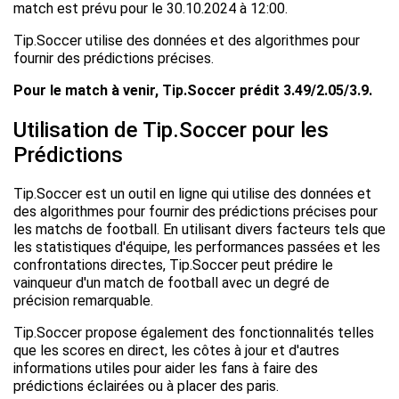
match est prévu pour le 30.10.2024 à 12:00.
Tip.Soccer utilise des données et des algorithmes pour
fournir des prédictions précises.
Pour le match à venir, Tip.Soccer prédit 3.49/2.05/3.9.
Utilisation de Tip.Soccer pour les
Prédictions
Tip.Soccer est un outil en ligne qui utilise des données et
des algorithmes pour fournir des prédictions précises pour
les matchs de football. En utilisant divers facteurs tels que
les statistiques d'équipe, les performances passées et les
confrontations directes, Tip.Soccer peut prédire le
vainqueur d'un match de football avec un degré de
précision remarquable.
Tip.Soccer propose également des fonctionnalités telles
que les scores en direct, les côtes à jour et d'autres
informations utiles pour aider les fans à faire des
prédictions éclairées ou à placer des paris.