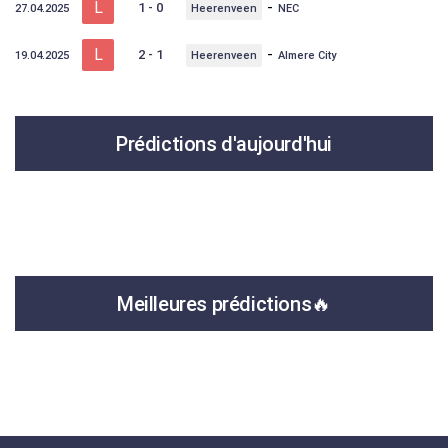
L
-
1 - 0
27.04.2025
Heerenveen
NEC
L
-
2 - 1
19.04.2025
Heerenveen
Almere City
Prédictions d'aujourd'hui
Meilleures prédictions🔥