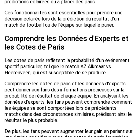
prédictions éclairées ou à placer des paris.
Ces fonctionnalités sont essentielles pour prendre une
décision éclairée lors de la prédiction du résultat d'un
match de football ou de l'équipe sur laquelle parier.
Comprendre les Données d'Experts et
les Cotes de Paris
Les cotes de paris reflètent la probabilité d'un événement
sportif particulier, tel que le match AZ Alkmaar vs
Heerenveen, qui est susceptible de se produire.
Comprendre les cotes de paris et les données d'experts
peut donner aux fans des informations précieuses sur la
probabilité de résultat de chaque équipe. En analysant les
données d'experts, les fans peuvent comprendre comment
les équipes se sont comportées lors de précédents
matchs dans des circonstances similaires, prédisant ainsi le
résultat le plus probable.
De plus, les fans peuvent augmenter leur gain en pariant sur