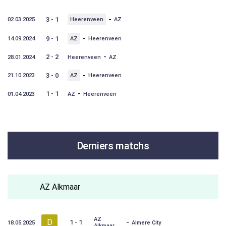
-
3 - 1
02.03.2025
Heerenveen
AZ
-
9 - 1
14.09.2024
AZ
Heerenveen
-
2 - 2
28.01.2024
Heerenveen
AZ
-
3 - 0
21.10.2023
AZ
Heerenveen
-
1 - 1
01.04.2023
AZ
Heerenveen
Derniers matchs
AZ Alkmaar
AZ
D
-
1 - 1
18.05.2025
Almere City
Alkmaar