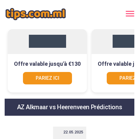
Offre valable jusqu'à €130
Offre valable ju
PARIEZ ICI
PARIEZ I
AZ Alkmaar vs Heerenveen Prédictions
22.05.2025