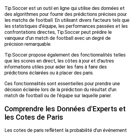
Tip.Soccer est un outil en ligne qui utilise des données et
des algorithmes pour fournir des prédictions précises pour
les matchs de football. En utilisant divers facteurs tels que
les statistiques d'équipe, les performances passées et les
confrontations directes, Tip.Soccer peut prédire le
vainqueur d'un match de football avec un degré de
précision remarquable.
Tip.Soccer propose également des fonctionnalités telles
que les scores en direct, les côtes à jour et d'autres
informations utiles pour aider les fans à faire des
prédictions éclairées ou à placer des paris.
Ces fonctionnalités sont essentielles pour prendre une
décision éclairée lors de la prédiction du résultat d'un
match de football ou de l'équipe sur laquelle parier.
Comprendre les Données d'Experts et
les Cotes de Paris
Les cotes de paris reflètent la probabilité d'un événement