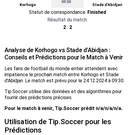
09:30
Korhogo
Stade d'Abidjan
Statut de correspondance:
Finished
Résultat du match:
2
:
2
Analyse de Korhogo vs Stade d'Abidjan :
Conseils et Prédictions pour le Match à Venir
Les fans de football du monde entier attendent avec
impatience le prochain match entre Korhogo et Stade
d'Abidjan. Le match est prévu pour le 24.12.2024 à 09:30.
Tip.Soccer utilise des données et des algorithmes pour
fournir des prédictions précises.
Pour le match à venir, Tip.Soccer prédit n/a/n/a/n/a.
Utilisation de Tip.Soccer pour les
Prédictions