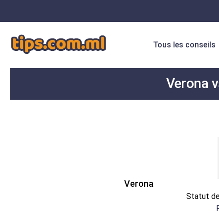
Tous les conseils
Verona v
Verona
Statut d