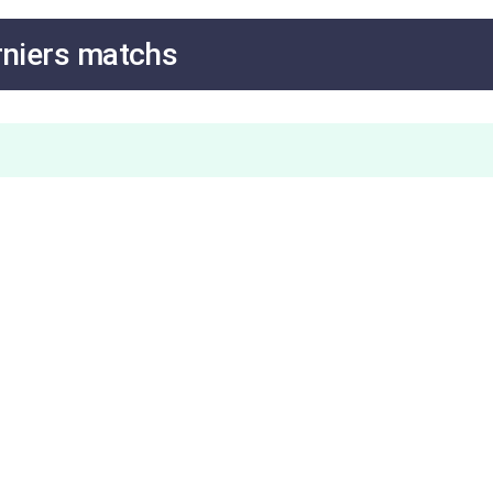
rniers matchs