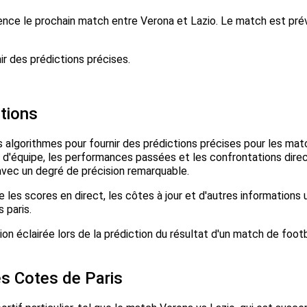
nce le prochain match entre Verona et Lazio. Le match est prév
ir des prédictions précises.
ctions
es algorithmes pour fournir des prédictions précises pour les ma
ues d'équipe, les performances passées et les confrontations dire
avec un degré de précision remarquable.
es scores en direct, les côtes à jour et d'autres informations u
 paris.
on éclairée lors de la prédiction du résultat d'un match de foot
s Cotes de Paris