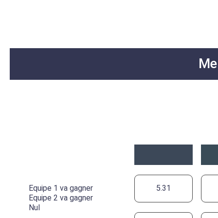
Mei
Equipe 1 va gagner
5.31
Equipe 2 va gagner
Nul