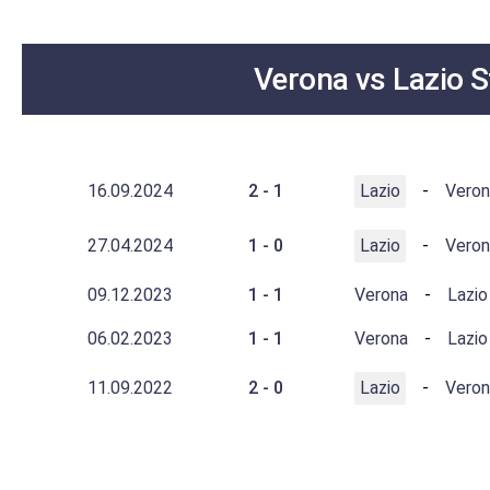
Verona vs Lazio S
16.09.2024
2 - 1
Lazio
-
Veron
27.04.2024
1 - 0
Lazio
-
Veron
09.12.2023
1 - 1
Verona
-
Lazio
06.02.2023
1 - 1
Verona
-
Lazio
11.09.2022
2 - 0
Lazio
-
Veron