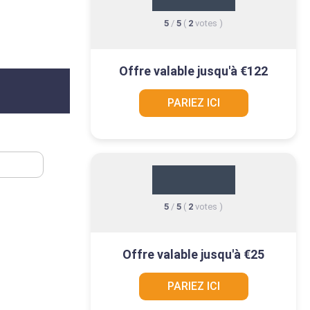
5
/
5
(
2
votes
)
Offre valable jusqu'à €122
PARIEZ ICI
5
/
5
(
2
votes
)
Offre valable jusqu'à €25
PARIEZ ICI