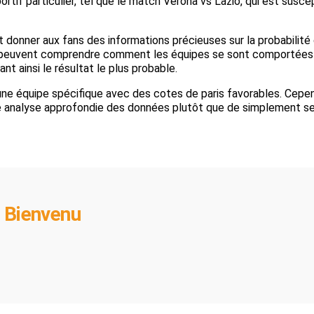
rtif particulier, tel que le match Verona vs Lazio, qui est susce
donner aux fans des informations précieuses sur la probabilité 
ns peuvent comprendre comment les équipes se sont comportées 
t ainsi le résultat le plus probable.
une équipe spécifique avec des cotes de paris favorables. Cepend
e analyse approfondie des données plutôt que de simplement se f
Bienvenu