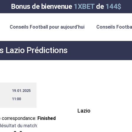
Bonus de bienvenue
1XBET
de
144$
Conseils Football pour aujourd’hui
Conseils Footba
s Lazio Prédictions
19.01.2025
11:00
Lazio
e correspondance:
Finished
Résultat du match: