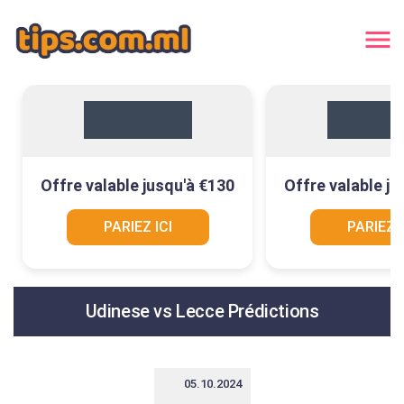
Offre valable jusqu'à €130
Offre valable ju
PARIEZ ICI
PARIEZ I
Udinese vs Lecce Prédictions
05.10.2024