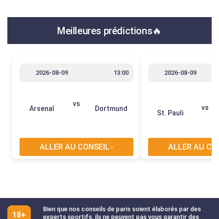
Meilleures prédictions🔥
2026-08-09
13:00
2026-08-09
vs
vs
Arsenal
Dortmund
St. Pauli
ALLER AU CONSEIL
ALLER AU CO
Bien que nos conseils de paris soient élaborés par des
18+
experts sportifs, ils ne peuvent pas vous garantir des