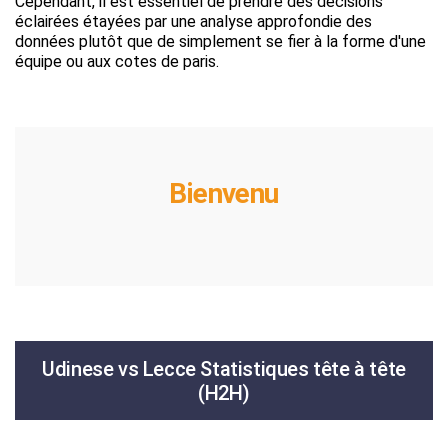
Cependant, il est essentiel de prendre des décisions
éclairées étayées par une analyse approfondie des
données plutôt que de simplement se fier à la forme d'une
équipe ou aux cotes de paris.
Bienvenu
Udinese vs Lecce Statistiques tête à tête
(H2H)