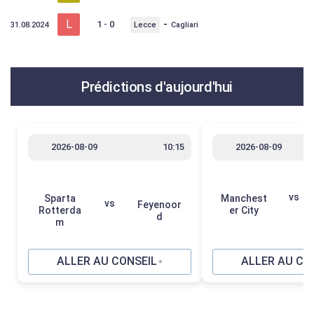
L
-
1 - 0
31.08.2024
Lecce
Cagliari
Prédictions d'aujourd'hui
2026-08-09
10:15
2026-08-09
vs
Sparta
Manchest
vs
Feyenoor
Rotterda
er City
d
m
ALLER AU CONSEIL
ALLER AU CO