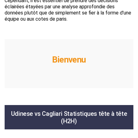
Cependant, il est essentiel de prendre des décisions
éclairées étayées par une analyse approfondie des
données plutôt que de simplement se fier à la forme d'une
équipe ou aux cotes de paris.
Bienvenu
Udinese vs Cagliari Statistiques tête à tête
(H2H)