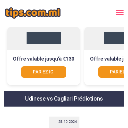
Offre valable jusqu'à €130
Offre valable ju
PARIEZ ICI
PARIEZ I
Udinese vs Cagliari Prédictions
25.10.2024