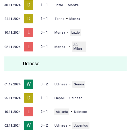
D
-
1 - 1
30.11.2024
Como
Monza
D
-
1 - 1
24.11.2024
Torino
Monza
L
-
0 - 1
10.11.2024
Monza
Lazio
AC
L
-
0 - 1
02.11.2024
Monza
Milan
Udinese
W
-
0 - 2
01.12.2024
Udinese
Genoa
D
-
1 - 1
25.11.2024
Empoli
Udinese
L
-
2 - 1
10.11.2024
Atalanta
Udinese
W
-
0 - 2
02.11.2024
Udinese
Juventus