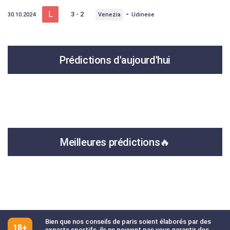
L
-
3 - 2
30.10.2024
Venezia
Udinese
Prédictions d'aujourd'hui
Meilleures prédictions🔥
Bien que nos conseils de paris soient élaborés par des
18+
experts sportifs, ils ne peuvent pas vous garantir des