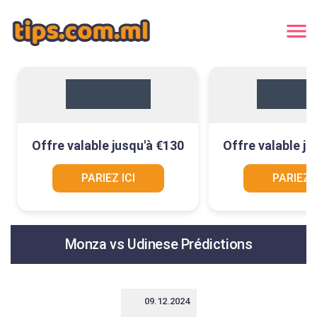
Offre valable jusqu'à €130
Offre valable ju
PARIEZ ICI
PARIEZ I
Monza vs Udinese Prédictions
09.12.2024