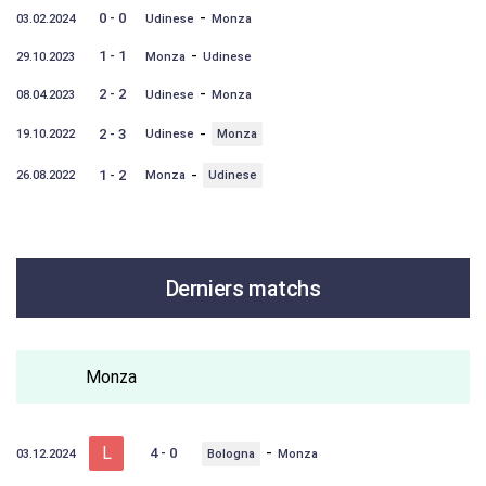
-
0 - 0
03.02.2024
Udinese
Monza
-
1 - 1
29.10.2023
Monza
Udinese
-
2 - 2
08.04.2023
Udinese
Monza
-
2 - 3
19.10.2022
Udinese
Monza
-
1 - 2
26.08.2022
Monza
Udinese
Derniers matchs
Monza
L
-
4 - 0
03.12.2024
Bologna
Monza