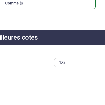
Comme 👍
lleures cotes
1X2