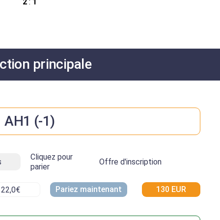
2
:
1
ction principale
AH1 (-1)
Cliquez pour
s
Offre d'inscription
parier
Pariez maintenant
130 EUR
22,0€