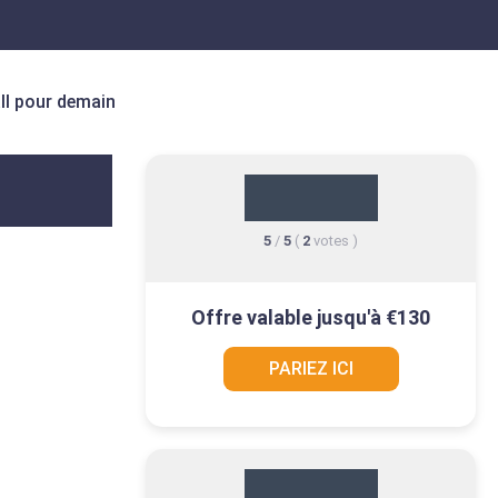
ll pour demain
5
/
5
(
2
votes
)
Offre valable jusqu'à €130
PARIEZ ICI