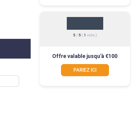
5
/
5
(
1
vote
)
Offre valable jusqu'à €100
PARIEZ ICI