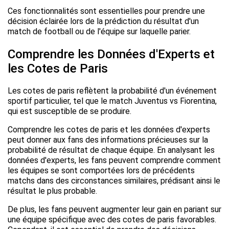
Ces fonctionnalités sont essentielles pour prendre une
décision éclairée lors de la prédiction du résultat d'un
match de football ou de l'équipe sur laquelle parier.
Comprendre les Données d'Experts et
les Cotes de Paris
Les cotes de paris reflètent la probabilité d'un événement
sportif particulier, tel que le match Juventus vs Fiorentina,
qui est susceptible de se produire.
Comprendre les cotes de paris et les données d'experts
peut donner aux fans des informations précieuses sur la
probabilité de résultat de chaque équipe. En analysant les
données d'experts, les fans peuvent comprendre comment
les équipes se sont comportées lors de précédents
matchs dans des circonstances similaires, prédisant ainsi le
résultat le plus probable.
De plus, les fans peuvent augmenter leur gain en pariant sur
une équipe spécifique avec des cotes de paris favorables.