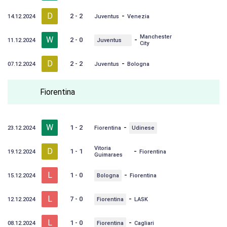
D
-
2 - 2
14.12.2024
Juventus
Venezia
Manchester
W
-
2 - 0
11.12.2024
Juventus
City
D
-
2 - 2
07.12.2024
Juventus
Bologna
Fiorentina
W
-
1 - 2
23.12.2024
Fiorentina
Udinese
Vitoria
D
-
1 - 1
19.12.2024
Fiorentina
Guimaraes
L
-
1 - 0
15.12.2024
Bologna
Fiorentina
L
-
7 - 0
12.12.2024
Fiorentina
LASK
L
-
1 - 0
08.12.2024
Fiorentina
Cagliari