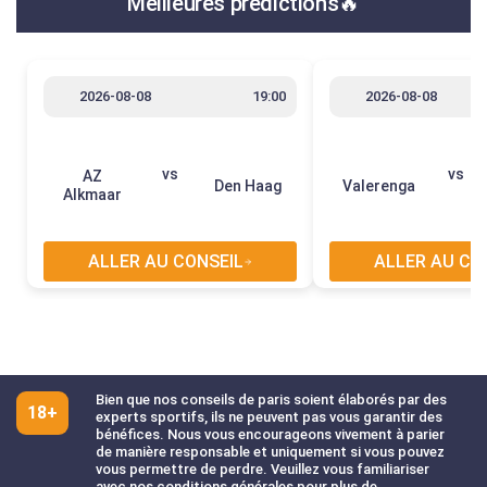
Meilleures prédictions🔥
2026-08-08
19:00
2026-08-08
vs
vs
AZ
Den Haag
Valerenga
Alkmaar
ALLER AU CONSEIL
ALLER AU CO
Bien que nos conseils de paris soient élaborés par des
18+
experts sportifs, ils ne peuvent pas vous garantir des
bénéfices. Nous vous encourageons vivement à parier
de manière responsable et uniquement si vous pouvez
vous permettre de perdre. Veuillez vous familiariser
avec nos conditions générales pour plus de