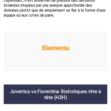
Cependant, il est essentiel de prendre des décisions
éclairées étayées par une analyse approfondie des
données plutôt que de simplement se fier à la forme d'une
équipe ou aux cotes de paris.
Bienvenu
Juventus vs Fiorentina Statistiques tête à
tête (H2H)