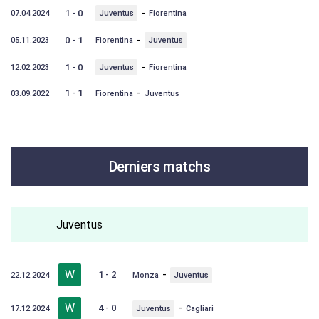
-
1 - 0
07.04.2024
Juventus
Fiorentina
-
0 - 1
05.11.2023
Fiorentina
Juventus
-
1 - 0
12.02.2023
Juventus
Fiorentina
-
1 - 1
03.09.2022
Fiorentina
Juventus
Derniers matchs
Juventus
W
-
1 - 2
22.12.2024
Monza
Juventus
W
-
4 - 0
17.12.2024
Juventus
Cagliari