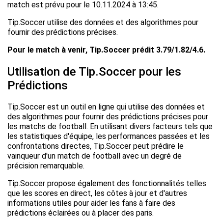
match est prévu pour le 10.11.2024 à 13:45.
Tip.Soccer utilise des données et des algorithmes pour
fournir des prédictions précises.
Pour le match à venir, Tip.Soccer prédit 3.79/1.82/4.6.
Utilisation de Tip.Soccer pour les
Prédictions
Tip.Soccer est un outil en ligne qui utilise des données et
des algorithmes pour fournir des prédictions précises pour
les matchs de football. En utilisant divers facteurs tels que
les statistiques d'équipe, les performances passées et les
confrontations directes, Tip.Soccer peut prédire le
vainqueur d'un match de football avec un degré de
précision remarquable.
Tip.Soccer propose également des fonctionnalités telles
que les scores en direct, les côtes à jour et d'autres
informations utiles pour aider les fans à faire des
prédictions éclairées ou à placer des paris.