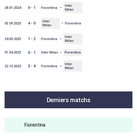
Inter
-
0 - 1
28.01.2024
Fiorentina
Milan
Inter
-
4 - 0
03.09.2023
Fiorentina
Milan
Inter
-
1 - 2
24.05.2023
Fiorentina
Milan
-
0 - 1
01.04.2023
Inter Milan
Fiorentina
Inter
-
3 - 4
22.10.2022
Fiorentina
Milan
Derniers matchs
Fiorentina