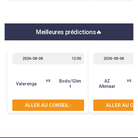
Meilleures prédictions🔥
2026-08-08
12:00
2026-08-08
vs
vs
Bodo/Glim
AZ
Valerenga
t
Alkmaar
ALLER AU CONSEIL
ALLER AU CO