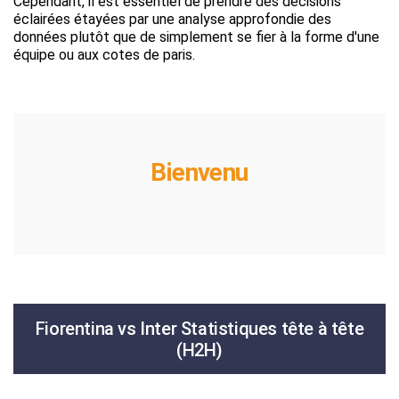
Cependant, il est essentiel de prendre des décisions
éclairées étayées par une analyse approfondie des
données plutôt que de simplement se fier à la forme d'une
équipe ou aux cotes de paris.
Bienvenu
Fiorentina vs Inter Statistiques tête à tête
(H2H)