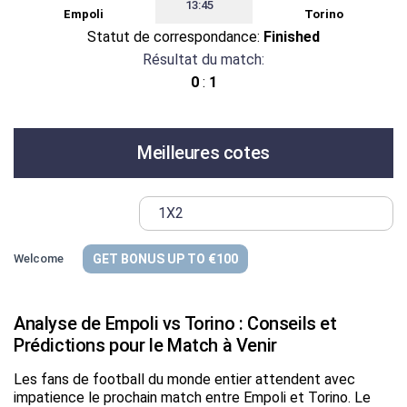
13:45
Empoli
Torino
Statut de correspondance:
Finished
Résultat du match:
0
:
1
Meilleures cotes
1X2
Welcome
GET BONUS UP TO €100
Analyse de Empoli vs Torino : Conseils et
Prédictions pour le Match à Venir
Les fans de football du monde entier attendent avec
impatience le prochain match entre Empoli et Torino. Le