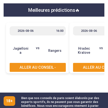
Meilleures prédictions🔥
2026-08-06
16:00
2026-08-06
vs
vs
Jagielloni
Hradec
Rangers
a
Kralove
ALLER AU CONSEIL
ALLER AU CO
Bien que nos conseils de paris soient élaborés par des
18+
experts sportifs, ils ne peuvent pas vous garantir des
bénéfices. Nous vous encourageons vivement à parier