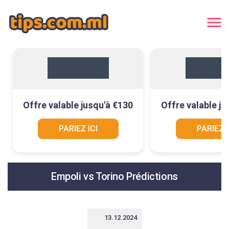
Offre valable jusqu'à €130
Offre valable ju
PARIEZ ICI
PARIEZ I
Empoli vs Torino Prédictions
13.12.2024