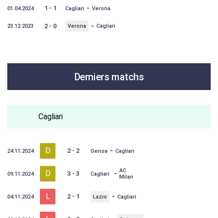
-
1 - 1
01.04.2024
Cagliari
Verona
-
2 - 0
23.12.2023
Verona
Cagliari
Derniers matchs
Cagliari
D
-
2 - 2
24.11.2024
Genoa
Cagliari
AC
D
-
3 - 3
09.11.2024
Cagliari
Milan
L
-
2 - 1
04.11.2024
Lazio
Cagliari