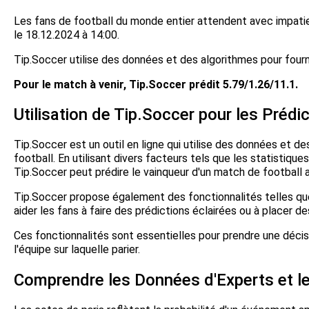
Les fans de football du monde entier attendent avec impat
le 18.12.2024 à 14:00.
Tip.Soccer utilise des données et des algorithmes pour fourn
Pour le match à venir, Tip.Soccer prédit 5.79/1.26/11.1.
Utilisation de Tip.Soccer pour les Prédi
Tip.Soccer est un outil en ligne qui utilise des données et d
football. En utilisant divers facteurs tels que les statistiq
Tip.Soccer peut prédire le vainqueur d'un match de football 
Tip.Soccer propose également des fonctionnalités telles que l
aider les fans à faire des prédictions éclairées ou à placer des
Ces fonctionnalités sont essentielles pour prendre une décisi
l'équipe sur laquelle parier.
Comprendre les Données d'Experts et le