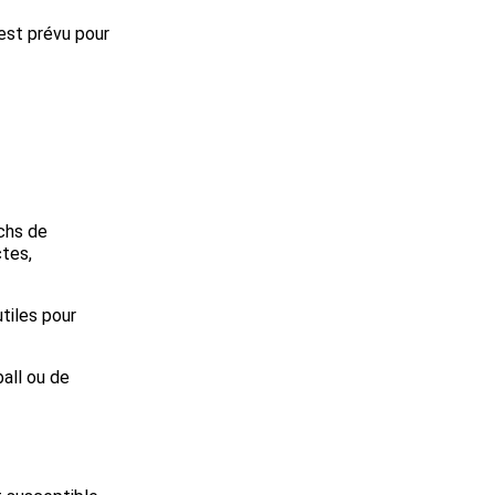
est prévu pour
tchs de
ctes,
tiles pour
ball ou de