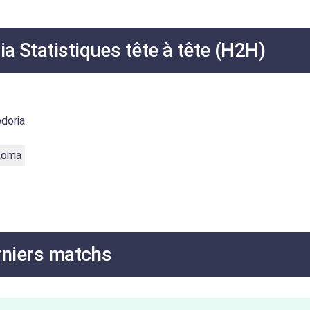
 Statistiques tête à tête (H2H)
doria
Roma
rniers matchs