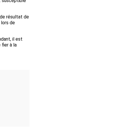
t susceptible
de résultat de
lors de
ant, il est
ier à la