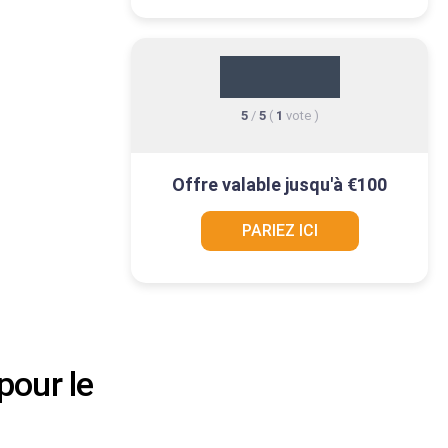
5
/
5
(
1
vote
)
Offre valable jusqu'à €100
PARIEZ ICI
pour le