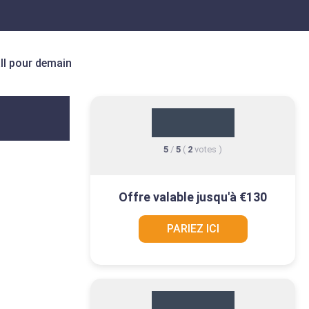
ll pour demain
5
/
5
(
2
votes
)
Offre valable jusqu'à €130
PARIEZ ICI