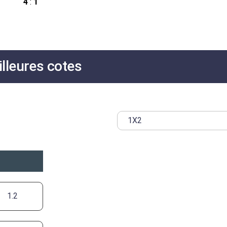
4
:
1
lleures cotes
1X2
1.2