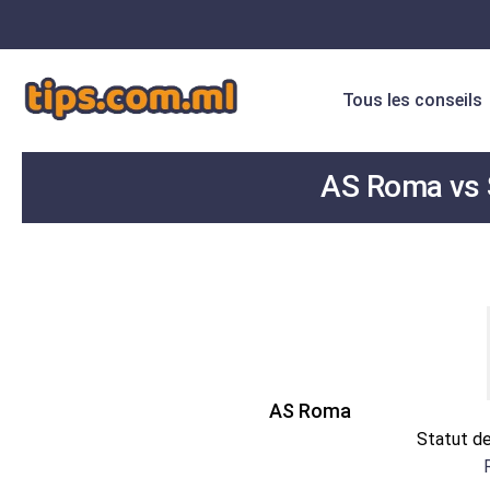
Tous les conseils
AS Roma vs 
AS Roma
Statut d