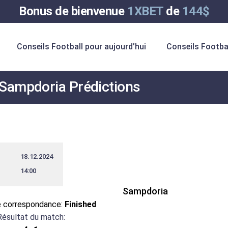
Bonus de bienvenue
1XBET
de
144$
Conseils Football pour aujourd’hui
Conseils Footba
Sampdoria Prédictions
18.12.2024
14:00
Sampdoria
e correspondance:
Finished
Résultat du match: