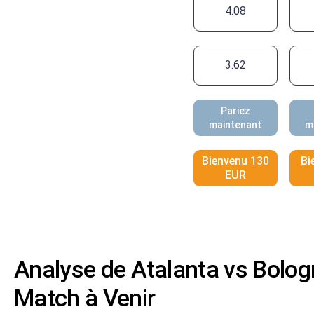
4.08
3.62
Pariez
maintenant
m
Bienvenu 130
Bi
EUR
Analyse de Atalanta vs Bologn
Match à Venir