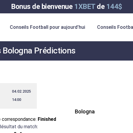
Bonus de bienvenue
1XBET
de
144$
Conseils Football pour aujourd’hui
Conseils Footba
s Bologna Prédictions
04.02.2025
14:00
Bologna
e correspondance:
Finished
Résultat du match: