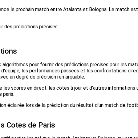
nce le prochain match entre Atalanta et Bologna. Le match est
ir des prédictions précises.
ctions
es algorithmes pour fournir des prédictions précises pour les ma
ues d'équipe, les performances passées et les confrontations dire
avec un degré de précision remarquable.
es scores en direct, les côtes à jour et d'autres informations u
 paris.
on éclairée lors de la prédiction du résultat d'un match de foot
s Cotes de Paris