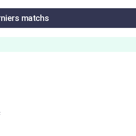
rniers matchs
z