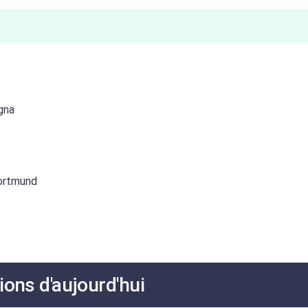
gna
ortmund
ions d'aujourd'hui