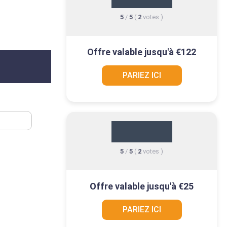
5
/
5
(
2
votes
)
Offre valable jusqu'à €122
PARIEZ ICI
5
/
5
(
2
votes
)
Offre valable jusqu'à €25
PARIEZ ICI