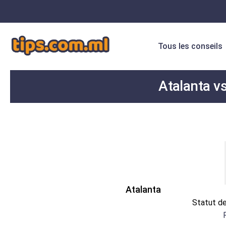
Tous les conseils
Atalanta v
Atalanta
Statut d