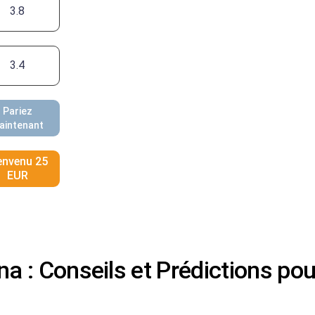
3.8
3.4
Pariez
aintenant
envenu 25
EUR
a : Conseils et Prédictions pou