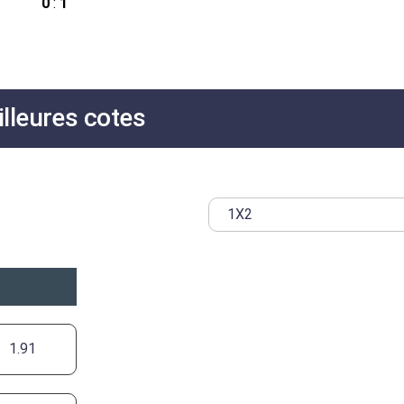
0
:
1
lleures cotes
1X2
1.91