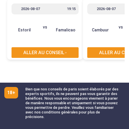
2026-08-07
19:15
2026-08-07
vs
vs
Estoril
Famalicao
Cambuur
ALLER AU CONSEIL
ALLER AU CO
Bien que nos conseils de paris soient élaborés par des
18+
experts sportifs, ils ne peuvent pas vous garantir des
bénéfices. Nous vous encourageons vivement à parier
de manière responsable et uniquement si vous pouvez
vous permettre de perdre. Veuillez vous familiariser
avec nos conditions générales pour plus de
précisions.