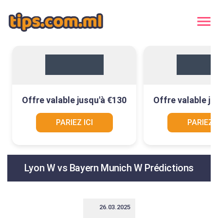
Offre valable jusqu'à €130
Offre valable ju
PARIEZ ICI
PARIEZ I
Lyon W vs Bayern Munich W Prédictions
26.03.2025