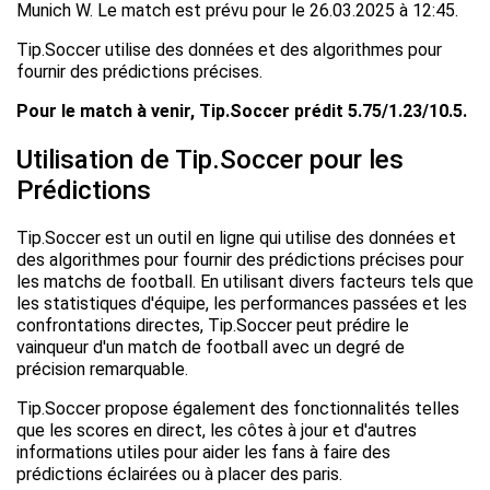
Munich W. Le match est prévu pour le 26.03.2025 à 12:45.
Tip.Soccer utilise des données et des algorithmes pour
fournir des prédictions précises.
Pour le match à venir, Tip.Soccer prédit 5.75/1.23/10.5.
Utilisation de Tip.Soccer pour les
Prédictions
Tip.Soccer est un outil en ligne qui utilise des données et
des algorithmes pour fournir des prédictions précises pour
les matchs de football. En utilisant divers facteurs tels que
les statistiques d'équipe, les performances passées et les
confrontations directes, Tip.Soccer peut prédire le
vainqueur d'un match de football avec un degré de
précision remarquable.
Tip.Soccer propose également des fonctionnalités telles
que les scores en direct, les côtes à jour et d'autres
informations utiles pour aider les fans à faire des
prédictions éclairées ou à placer des paris.