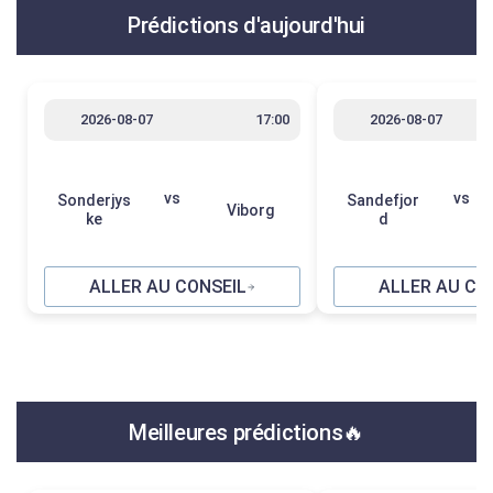
Prédictions d'aujourd'hui
2026-08-07
17:00
2026-08-07
vs
vs
Sonderjys
Sandefjor
Viborg
ke
d
ALLER AU CONSEIL
ALLER AU CO
Meilleures prédictions🔥