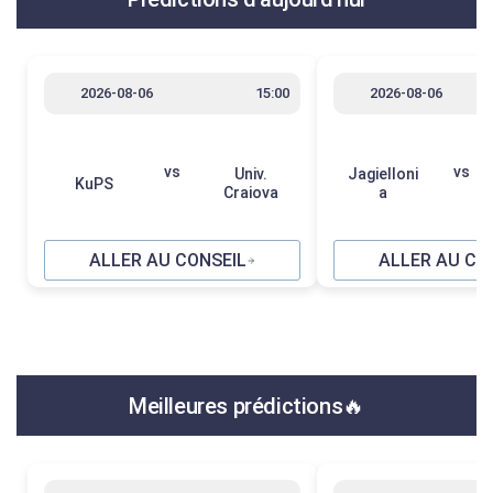
2026-08-06
15:00
2026-08-06
vs
vs
Univ.
Jagielloni
KuPS
Craiova
a
ALLER AU CONSEIL
ALLER AU CO
Meilleures prédictions🔥