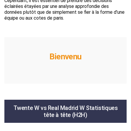
Cependant, il est essentiel de prendre des décisions
éclairées étayées par une analyse approfondie des
données plutôt que de simplement se fier à la forme d'une
équipe ou aux cotes de paris.
Bienvenu
Twente W vs Real Madrid W Statistiques
tête à tête (H2H)