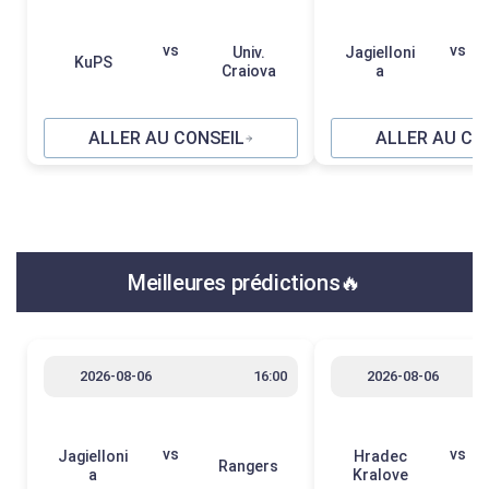
vs
vs
Univ.
Jagielloni
KuPS
Craiova
a
ALLER AU CONSEIL
ALLER AU CO
Meilleures prédictions🔥
2026-08-06
16:00
2026-08-06
vs
vs
Jagielloni
Hradec
Rangers
a
Kralove