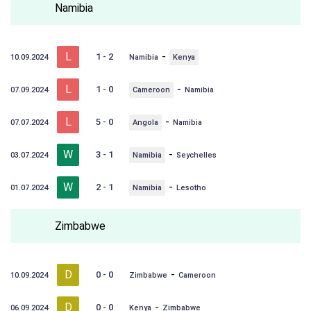
Namibia
L
-
1 - 2
10.09.2024
Namibia
Kenya
L
-
1 - 0
07.09.2024
Cameroon
Namibia
L
-
5 - 0
07.07.2024
Angola
Namibia
W
-
3 - 1
03.07.2024
Namibia
Seychelles
W
-
2 - 1
01.07.2024
Namibia
Lesotho
Zimbabwe
D
-
0 - 0
10.09.2024
Zimbabwe
Cameroon
D
-
0 - 0
06.09.2024
Kenya
Zimbabwe