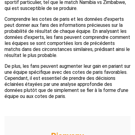
sportif particulier, tel que le match Namibia vs Zimbabwe,
qui est susceptible de se produire.
Comprendre les cotes de paris et les données d'experts
peut donner aux fans des informations précieuses sur la
probabilité de résultat de chaque équipe. En analysant les
données d'experts, les fans peuvent comprendre comment
les équipes se sont comportées lors de précédents
matchs dans des circonstances similaires, prédisant ainsi le
résultat le plus probable.
De plus, les fans peuvent augmenter leur gain en pariant sur
une équipe spécifique avec des cotes de paris favorables.
Cependant, il est essentiel de prendre des décisions
éclairées étayées par une analyse approfondie des
données plutôt que de simplement se fier à la forme d'une
équipe ou aux cotes de paris.