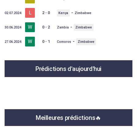
L
-
2 - 0
02.07.2024
Kenya
Zimbabwe
W
-
0 - 2
30.06.2024
Zambia
Zimbabwe
W
-
0 - 1
27.06.2024
Comoros
Zimbabwe
Prédictions d'aujourd'hui
Meilleures prédictions🔥